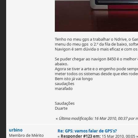
Tenho no meu gps a trabalhar o Ndrive, o G
menu do meu gps o 2.º da fila de baixo, sof
Navigon é sem dúvida o mais eficaz e com o
Se puder chegar ao navigon 8450 é o melhor
abaixo.
Agora se tiver a arte e o engenho pode sempr
meter todos os sistemas desde que eles ro
Bem isto já vai longo
saudações
marafado
Saudações
Duarte
«
Última modificação: 16 Mar 2010, 00:37 por
urbino
Re: GPS: vamos falar de GPS's?
Membro de Mérito
«
Responder #123 em:
15 Mar 2010, 00:05 