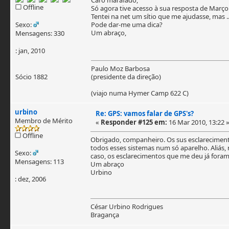
Offline
Só agora tive acesso à sua resposta de Mar
Tentei na net um sítio que me ajudasse, mas ..
Sexo:
Pode dar-me uma dica?
Um abraço,
Mensagens: 330
: jan, 2010
Paulo Moz Barbosa
Sócio 1882
(presidente da direção)
(viajo numa Hymer Camp 622 C)
urbino
Re: GPS: vamos falar de GPS's?
Membro de Mérito
«
Responder #125 em:
16 Mar 2010, 13:22 
Offline
Obrigado, companheiro. Os sus esclarecimento
todos esses sistemas num só aparelho. Aliás,
Sexo:
caso, os esclarecimentos que me deu já foram
Mensagens: 113
Um abraço
Urbino
: dez, 2006
César Urbino Rodrigues
Bragança