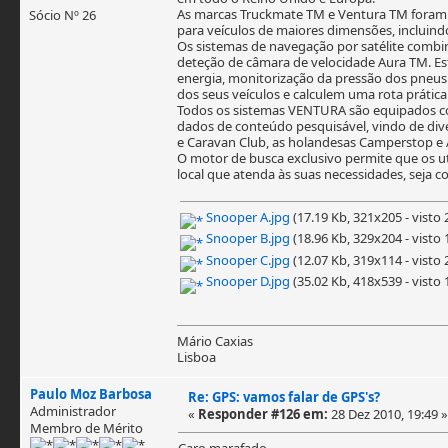
As marcas Truckmate TM e Ventura TM foram 
Sócio Nº 26
para veículos de maiores dimensões, incluind
Os sistemas de navegação por satélite comb
deteção de câmara de velocidade Aura TM. Est
energia, monitorização da pressão dos pneus
dos seus veículos e calculem uma rota prática
Todos os sistemas VENTURA são equipados co
dados de conteúdo pesquisável, vindo de div
e Caravan Club, as holandesas Camperstop e 
O motor de busca exclusivo permite que os uti
local que atenda às suas necessidades, seja 
Snooper A.jpg
(17.19 Kb, 321x205 - visto 
Snooper B.jpg
(18.96 Kb, 329x204 - visto 
Snooper C.jpg
(12.07 Kb, 319x114 - visto 
Snooper D.jpg
(35.02 Kb, 418x539 - visto 
Mário Caxias
Lisboa
Paulo Moz Barbosa
Re: GPS: vamos falar de GPS's?
Administrador
«
Responder #126 em:
28 Dez 2010, 19:49 »
Membro de Mérito
Caro marafado,