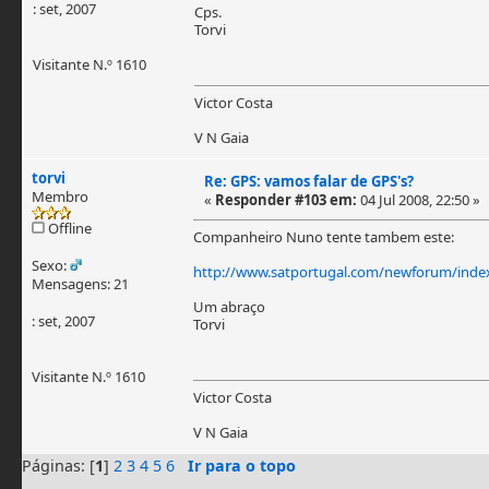
: set, 2007
Cps.
Torvi
Visitante N.º 1610
Victor Costa
V N Gaia
torvi
Re: GPS: vamos falar de GPS's?
Membro
«
Responder #103 em:
04 Jul 2008, 22:50 »
Offline
Companheiro Nuno tente tambem este:
Sexo:
http://www.satportugal.com/newforum/inde
Mensagens: 21
Um abraço
: set, 2007
Torvi
Visitante N.º 1610
Victor Costa
V N Gaia
Páginas: [
1
]
2
3
4
5
6
Ir para o topo