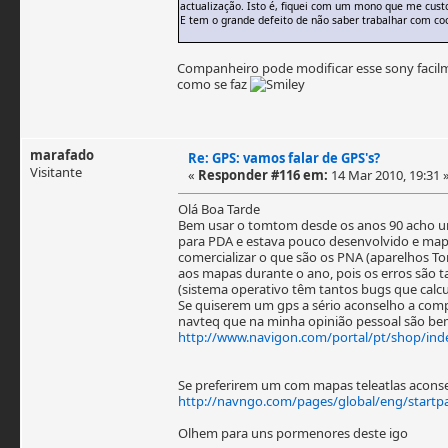
actualização. Isto é, fiquei com um mono que me cust
E tem o grande defeito de não saber trabalhar com co
Companheiro pode modificar esse sony facil
como se faz
marafado
Re: GPS: vamos falar de GPS's?
Visitante
«
Responder #116 em:
14 Mar 2010, 19:31 
Olá Boa Tarde
Bem usar o tomtom desde os anos 90 acho uma 
para PDA e estava pouco desenvolvido e mapa
comercializar o que são os PNA (aparelhos T
aos mapas durante o ano, pois os erros são ta
(sistema operativo têm tantos bugs que calcul
Se quiserem um gps a sério aconselho a co
navteq que na minha opinião pessoal são b
http://www.navigon.com/portal/pt/shop/ind
Se preferirem um com mapas teleatlas acon
http://navngo.com/pages/global/eng/startp
Olhem para uns pormenores deste igo