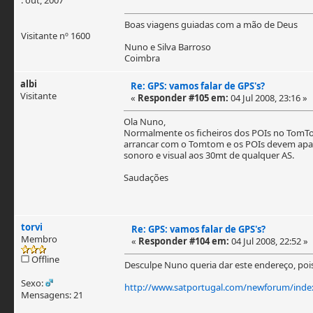
Boas viagens guiadas com a mão de Deus
Visitante nº 1600
Nuno e Silva Barroso
Coimbra
albi
Re: GPS: vamos falar de GPS's?
Visitante
«
Responder #105 em:
04 Jul 2008, 23:16 »
Ola Nuno,
Normalmente os ficheiros dos POIs no TomTom 
arrancar com o Tomtom e os POIs devem aparec
sonoro e visual aos 30mt de qualquer AS.
Saudações
torvi
Re: GPS: vamos falar de GPS's?
Membro
«
Responder #104 em:
04 Jul 2008, 22:52 »
Offline
Desculpe Nuno queria dar este endereço, pois 
Sexo:
http://www.satportugal.com/newforum/inde
Mensagens: 21