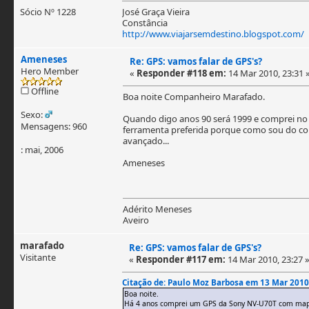
Sócio Nº 1228
José Graça Vieira
Constância
http://www.viajarsemdestino.blogspot.com/
Ameneses
Re: GPS: vamos falar de GPS's?
Hero Member
«
Responder #118 em:
14 Mar 2010, 23:31 
Offline
Boa noite Companheiro Marafado.
Sexo:
Quando digo anos 90 será 1999 e comprei no
Mensagens: 960
ferramenta preferida porque como sou do con
avançado...
: mai, 2006
Ameneses
Adérito Meneses
Aveiro
marafado
Re: GPS: vamos falar de GPS's?
Visitante
«
Responder #117 em:
14 Mar 2010, 23:27 
Citação de: Paulo Moz Barbosa em 13 Mar 2010
Boa noite.
Há 4 anos comprei um GPS da Sony NV-U70T com mapas