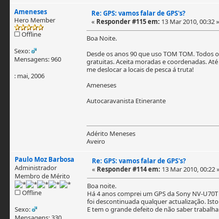
Ameneses
Re: GPS: vamos falar de GPS's?
Hero Member
«
Responder #115 em:
13 Mar 2010, 00:32 
Offline
Boa Noite.
Sexo:
Desde os anos 90 que uso TOM TOM. Todos os 
Mensagens: 960
gratuitas. Aceita moradas e coordenadas. Até
me deslocar a locais de pesca á truta!
: mai, 2006
Ameneses
Autocaravanista Etinerante
Adérito Meneses
Aveiro
Paulo Moz Barbosa
Re: GPS: vamos falar de GPS's?
Administrador
«
Responder #114 em:
13 Mar 2010, 00:22 
Membro de Mérito
Boa noite.
Offline
Há 4 anos comprei um GPS da Sony NV-U70T 
foi descontinuada qualquer actualização. Is
Sexo:
E tem o grande defeito de não saber trabalha
Mensagens: 330