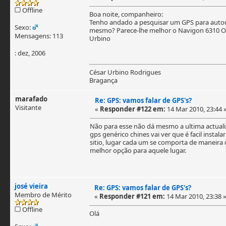
Offline
Boa noite, companheiro:
Tenho andado a pesquisar um GPS para autoc
Sexo:
mesmo? Parece-lhe melhor o Navigon 6310 O
Mensagens: 113
Urbino
: dez, 2006
César Urbino Rodrigues
Bragança
marafado
Re: GPS: vamos falar de GPS's?
Visitante
«
Responder #122 em:
14 Mar 2010, 23:44 
Não para esse não dá mesmo a ultima actuali
gps genérico chines vai ver que é facil ins
sitio, lugar cada um se comporta de maneira
melhor opção para aquele lugar.
josé vieira
Re: GPS: vamos falar de GPS's?
Membro de Mérito
«
Responder #121 em:
14 Mar 2010, 23:38 
Offline
Olá