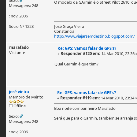
Sexo:
O modelo da GArmin é o Street Pilot 2610, qu
Mensagens: 248
: nov, 2006
Sócio Nº 1228
José Graça Vieira
Constância
http://www.viajarsemdestino.blogspot.com/
marafado
Re: GPS: vamos falar de GPS's?
Visitante
«
Responder #120 em:
14 Mar 2010, 23:36 
Qual Garmin é que têm?
josé vieira
Re: GPS: vamos falar de GPS's?
Membro de Mérito
«
Responder #119 em:
14 Mar 2010, 23:34 
Offline
Boa noite companheiro Marafado
Sexo:
Será que para o Garmin, também se arranja so
Mensagens: 248
: nov, 2006