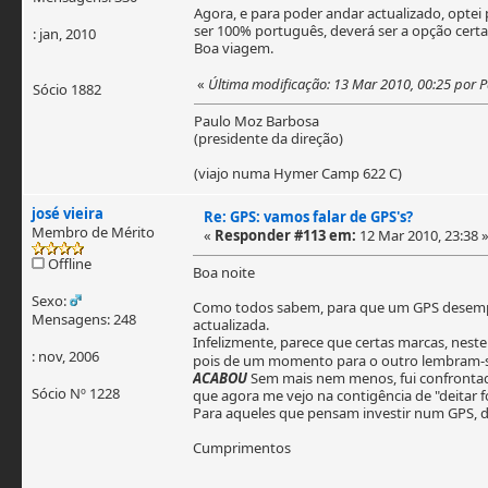
Agora, e para poder andar actualizado, optei 
ser 100% português, deverá ser a opção certa
: jan, 2010
Boa viagem.
«
Última modificação: 13 Mar 2010, 00:25 por
Sócio 1882
Paulo Moz Barbosa
(presidente da direção)
(viajo numa Hymer Camp 622 C)
josé vieira
Re: GPS: vamos falar de GPS's?
Membro de Mérito
«
Responder #113 em:
12 Mar 2010, 23:38 
Offline
Boa noite
Sexo:
Como todos sabem, para que um GPS desempen
Mensagens: 248
actualizada.
Infelizmente, parece que certas marcas, neste
: nov, 2006
pois de um momento para o outro lembram-se 
ACABOU
Sem mais nem menos, fui confrontad
Sócio Nº 1228
que agora me vejo na contigência de "deitar 
Para aqueles que pensam investir num GPS, de
Cumprimentos