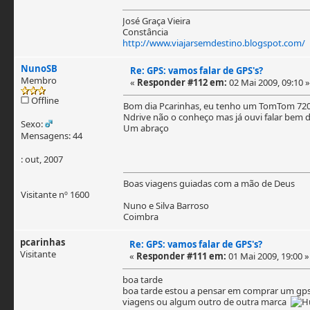
José Graça Vieira
Constância
http://www.viajarsemdestino.blogspot.com/
NunoSB
Re: GPS: vamos falar de GPS's?
Membro
«
Responder #112 em:
02 Mai 2009, 09:10 »
Offline
Bom dia Pcarinhas, eu tenho um TomTom 720 
Ndrive não o conheço mas já ouvi falar bem d
Sexo:
Um abraço
Mensagens: 44
: out, 2007
Boas viagens guiadas com a mão de Deus
Visitante nº 1600
Nuno e Silva Barroso
Coimbra
pcarinhas
Re: GPS: vamos falar de GPS's?
Visitante
«
Responder #111 em:
01 Mai 2009, 19:00 »
boa tarde
boa tarde estou a pensar em comprar um gps p
viagens ou algum outro de outra marca