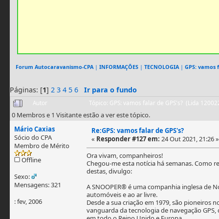
Forum Autocaravanismo-CPA
|
INFORMAÇÕES
|
TECNOLOGIA
|
GPS: vamos f
Páginas: [
1
]
2
3
4
5
6
Ir para o fundo
Autor
Tópico: GPS: vamos falar de GPS's? (Lida 12002
0 Membros e 1 Visitante estão a ver este tópico.
Mário Caxias
Re:GPS: vamos falar de GPS's?
Sócio do CPA
«
Responder #127 em:
24 Out 2021, 21:26 »
Membro de Mérito
Ora vivam, companheiros!
Offline
Chegou-me esta notícia há semanas. Como ref
destas, divulgo:
Sexo:
Mensagens: 321
A SNOOPER® é uma companhia inglesa de Not
automóveis e ao ar livre.
: fev, 2006
Desde a sua criação em 1979, são pioneiros 
vanguarda da tecnologia de navegação GPS, 
em todo o Reino Unido e Europa.