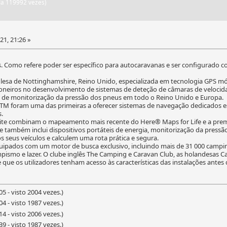
ida 119992 vezes)
21, 21:26 »
 Como refere poder ser específico para autocaravanas e ser configurado c
a de Nottinghamshire, Reino Unido, especializada em tecnologia GPS móve
ioneiros no desenvolvimento de sistemas de deteção de câmaras de veloci
 de monitorização da pressão dos pneus em todo o Reino Unido e Europa.
TM foram uma das primeiras a oferecer sistemas de navegação dedicados es
.
lite combinam o mapeamento mais recente do Here® Maps for Life e a prem
e também inclui dispositivos portáteis de energia, monitorização da press
 seus veículos e calculem uma rota prática e segura.
ipados com um motor de busca exclusivo, incluindo mais de 31 000 campin
pismo e lazer. O clube inglês The Camping e Caravan Club, as holandesas 
que os utilizadores tenham acesso às características das instalações antes 
5 - visto 2004 vezes.)
4 - visto 1987 vezes.)
4 - visto 2006 vezes.)
9 - visto 1987 vezes.)