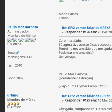
Mário Caxias
Lisboa
Paulo Moz Barbosa
Re: GPS: vamos falar de GPS's?
Administrador
«
Responder #126 em:
28 Dez 201
Membro de Mérito
Caro marafado,
Offline
Só agora tive acesso à sua respos
Tentei na net um sítio que me ajudas
Sexo:
Pode dar-me uma dica?
Um abraço,
Mensagens: 330
: jan, 2010
Paulo Moz Barbosa
Sócio 1882
(presidente da direção)
(viajo numa Hymer Camp 622 C)
urbino
Re: GPS: vamos falar de GPS's?
Membro de Mérito
«
Responder #125 em:
16 Mar 20
Offline
Obrigado, companheiro. Os sus escl