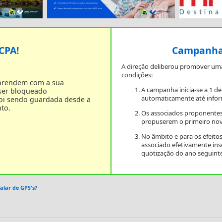
 CPA!
Campanha 
A direção deliberou promover um
condições:
 prendem com a sua
A campanha inicia-se a 1 d
 ser bloqueado
automaticamente até infor
foi sendo guardada desde a
to.
Os associados proponentes
propuserem o primeiro nov
No âmbito e para os efeit
associado efetivamente in
quotização do ano seguinte
alar de GPS's?