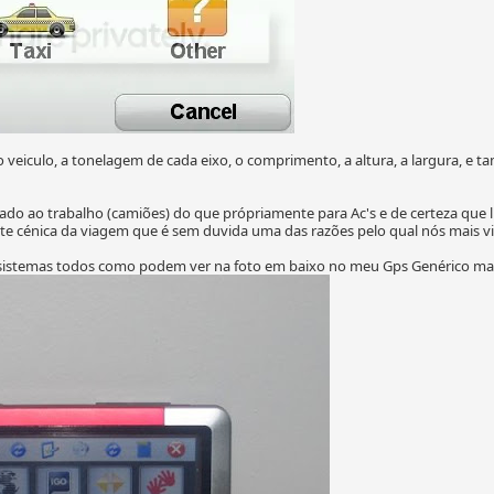
o veiculo, a tonelagem de cada eixo, o comprimento, a altura, a largura, e
do ao trabalho (camiões) do que própriamente para Ac's e de certeza que lhe
te cénica da viagem que é sem duvida uma das razões pelo qual nós mais v
es sistemas todos como podem ver na foto em baixo no meu Gps Genérico m