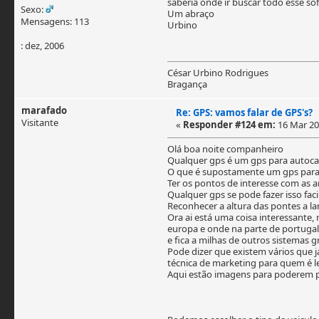
saberia onde ir buscar todo esse so
Sexo:
Um abraço
Mensagens: 113
Urbino
: dez, 2006
César Urbino Rodrigues
Bragança
marafado
Re: GPS: vamos falar de GPS's?
Visitante
«
Responder #124 em:
16 Mar 201
Olá boa noite companheiro
Qualquer gps é um gps para autoca
O que é supostamente um gps para
Ter os pontos de interesse com as 
Qualquer gps se pode fazer isso fac
Reconhecer a altura das pontes a la
Ora ai está uma coisa interessante
europa e onde na parte de portugal
e fica a milhas de outros sistemas
Pode dizer que existem vários que 
técnica de marketing para quem é l
Aqui estão imagens para poderem 