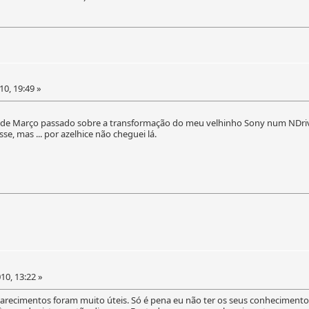
0, 19:49 »
ta de Março passado sobre a transformação do meu velhinho Sony num NDri
se, mas ... por azelhice não cheguei lá.
10, 13:22 »
arecimentos foram muito úteis. Só é pena eu não ter os seus conhecimentos