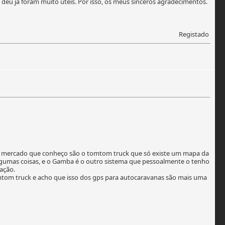
 deu já foram muito úteis. Por isso, os meus sinceros agradecimentos.
Registado
á no mercado que conheço são o tomtom truck que só existe um mapa da
algumas coisas, e o Gamba é o outro sistema que pessoalmente o tenho
ação.
omtom truck e acho que isso dos gps para autocaravanas são mais uma