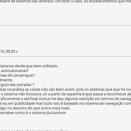
ftware de sistemas tão diversos. Em todo o caso, os esclarecimentos que me
0, 00:33 »
ravanas desde que bem utilizado.
 autocaravanas?
areas de campingcar?
ilmente.
rgura das estradas ?
, mas na prática as coisas não são bem assim, pois os sistemas que que h
 o sistema não funciona, só a partir de espanha é que passa a reconhecer 
 graficamente e até hoje nunca me deu alguma restrição em termos de naveg
já viu em publicidade mas tudo isso é baseado no sistema de navegação t
eigo no assunto do que outra coisa mais.
perceber como é o sistema da tomtom