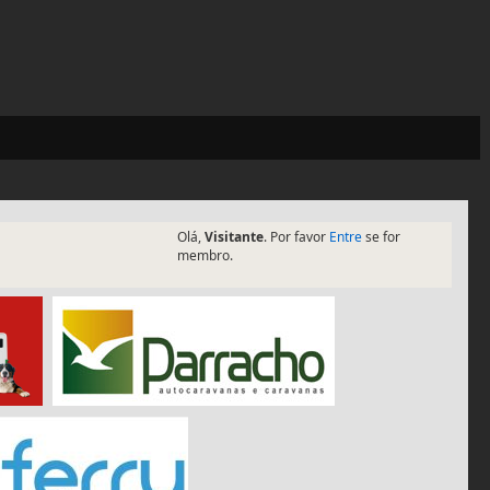
Olá,
Visitante
. Por favor
Entre
se for
membro.