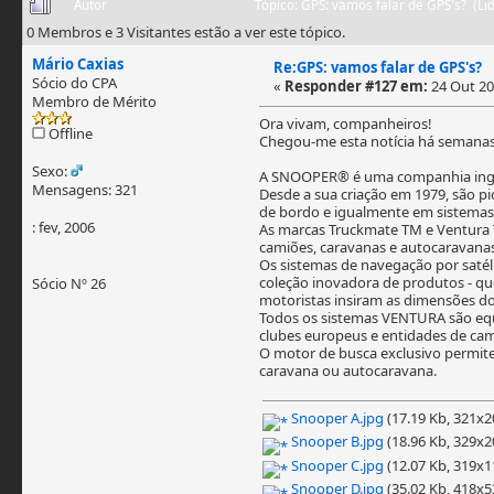
Autor
Tópico: GPS: vamos falar de GPS's? (L
0 Membros e 3 Visitantes estão a ver este tópico.
Mário Caxias
Re:GPS: vamos falar de GPS's?
Sócio do CPA
«
Responder #127 em:
24 Out 20
Membro de Mérito
Ora vivam, companheiros!
Offline
Chegou-me esta notícia há semanas.
Sexo:
A SNOOPER® é uma companhia ingles
Mensagens: 321
Desde a sua criação em 1979, são p
de bordo e igualmente em sistemas
: fev, 2006
As marcas Truckmate TM e Ventura 
camiões, caravanas e autocaravanas
Os sistemas de navegação por saté
coleção inovadora de produtos - qu
Sócio Nº 26
motoristas insiram as dimensões dos
Todos os sistemas VENTURA são equ
clubes europeus e entidades de cam
O motor de busca exclusivo permite 
caravana ou autocaravana.
Snooper A.jpg
(17.19 Kb, 321x20
Snooper B.jpg
(18.96 Kb, 329x20
Snooper C.jpg
(12.07 Kb, 319x11
Snooper D.jpg
(35.02 Kb, 418x53