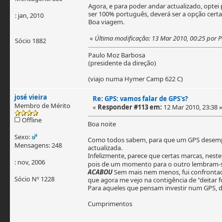
Agora, e para poder andar actualizado, optei 
ser 100% português, deverá ser a opção certa
: jan, 2010
Boa viagem.
«
Última modificação: 13 Mar 2010, 00:25 por
Sócio 1882
Paulo Moz Barbosa
(presidente da direção)
(viajo numa Hymer Camp 622 C)
josé vieira
Re: GPS: vamos falar de GPS's?
Membro de Mérito
«
Responder #113 em:
12 Mar 2010, 23:38 
Offline
Boa noite
Sexo:
Como todos sabem, para que um GPS desempen
Mensagens: 248
actualizada.
Infelizmente, parece que certas marcas, neste
: nov, 2006
pois de um momento para o outro lembram-se 
ACABOU
Sem mais nem menos, fui confrontad
Sócio Nº 1228
que agora me vejo na contigência de "deitar 
Para aqueles que pensam investir num GPS, de
Cumprimentos