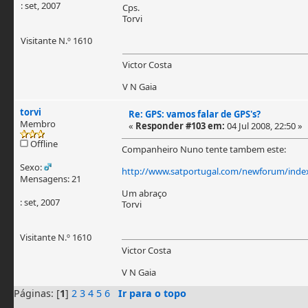
: set, 2007
Cps.
Torvi
Visitante N.º 1610
Victor Costa
V N Gaia
torvi
Re: GPS: vamos falar de GPS's?
Membro
«
Responder #103 em:
04 Jul 2008, 22:50 »
Offline
Companheiro Nuno tente tambem este:
Sexo:
http://www.satportugal.com/newforum/inde
Mensagens: 21
Um abraço
: set, 2007
Torvi
Visitante N.º 1610
Victor Costa
V N Gaia
Páginas: [
1
]
2
3
4
5
6
Ir para o topo