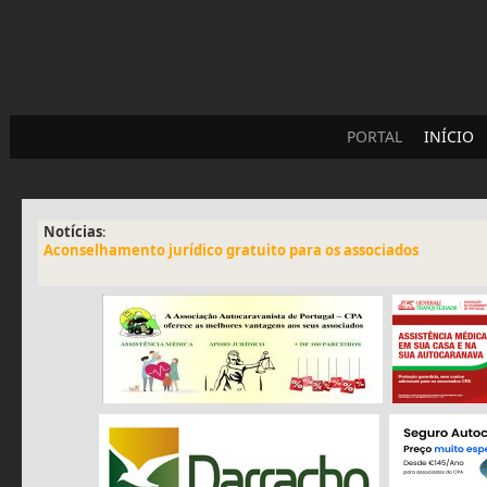
PORTAL
INÍCIO
Notícias
:
Aconselhamento jurídico gratuito para os associados