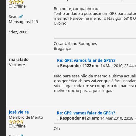
Offline
Boa noite, companheiro:
Tenho andado a pesquisar um GPS para autoc
Sexo:
mesmo? Parece-lhe melhor o Navigon 6310 O
Mensagens: 113
Urbino
: dez, 2006
César Urbino Rodrigues
Bragança
marafado
Re: GPS: vamos falar de GPS's?
Visitante
«
Responder #122 em:
14 Mar 2010, 23:44 
Não para esse não dá mesmo a ultima actuali
gps genérico chines vai ver que é facil ins
sitio, lugar cada um se comporta de maneira
melhor opção para aquele lugar.
josé vieira
Re: GPS: vamos falar de GPS's?
Membro de Mérito
«
Responder #121 em:
14 Mar 2010, 23:38 
Offline
Olá