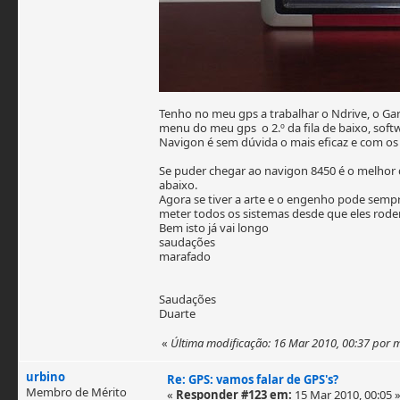
Tenho no meu gps a trabalhar o Ndrive, o G
menu do meu gps o 2.º da fila de baixo, sof
Navigon é sem dúvida o mais eficaz e com o
Se puder chegar ao navigon 8450 é o melhor
abaixo.
Agora se tiver a arte e o engenho pode sempr
meter todos os sistemas desde que eles ro
Bem isto já vai longo
saudações
marafado
Saudações
Duarte
«
Última modificação: 16 Mar 2010, 00:37 por
urbino
Re: GPS: vamos falar de GPS's?
Membro de Mérito
«
Responder #123 em:
15 Mar 2010, 00:05 