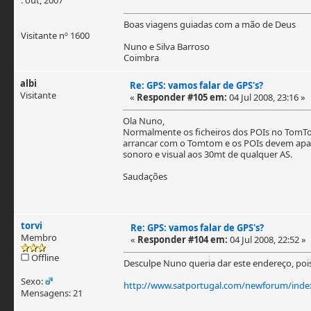
Boas viagens guiadas com a mão de Deus
Visitante nº 1600
Nuno e Silva Barroso
Coimbra
albi
Re: GPS: vamos falar de GPS's?
Visitante
«
Responder #105 em:
04 Jul 2008, 23:16 »
Ola Nuno,
Normalmente os ficheiros dos POIs no TomTom 
arrancar com o Tomtom e os POIs devem aparec
sonoro e visual aos 30mt de qualquer AS.
Saudações
torvi
Re: GPS: vamos falar de GPS's?
Membro
«
Responder #104 em:
04 Jul 2008, 22:52 »
Offline
Desculpe Nuno queria dar este endereço, pois 
Sexo:
http://www.satportugal.com/newforum/inde
Mensagens: 21