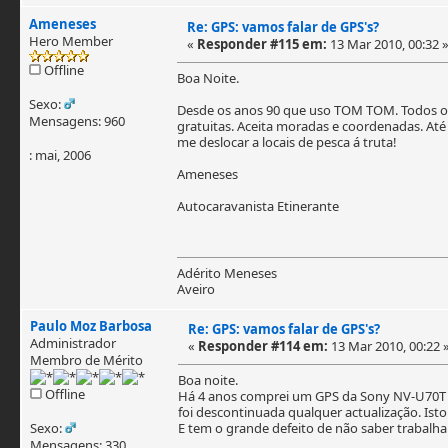
Ameneses
Re: GPS: vamos falar de GPS's?
Hero Member
«
Responder #115 em:
13 Mar 2010, 00:32 
Offline
Boa Noite.
Sexo:
Desde os anos 90 que uso TOM TOM. Todos os 
Mensagens: 960
gratuitas. Aceita moradas e coordenadas. Até
me deslocar a locais de pesca á truta!
: mai, 2006
Ameneses
Autocaravanista Etinerante
Adérito Meneses
Aveiro
Paulo Moz Barbosa
Re: GPS: vamos falar de GPS's?
Administrador
«
Responder #114 em:
13 Mar 2010, 00:22 
Membro de Mérito
Boa noite.
Offline
Há 4 anos comprei um GPS da Sony NV-U70T 
foi descontinuada qualquer actualização. Is
Sexo:
E tem o grande defeito de não saber trabalha
Mensagens: 330