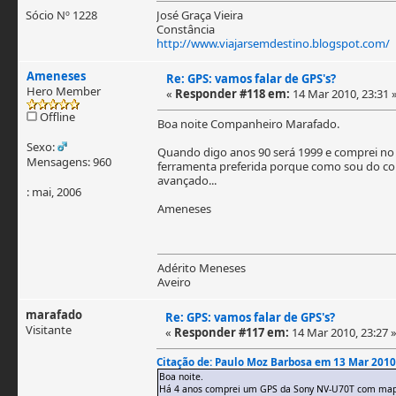
Sócio Nº 1228
José Graça Vieira
Constância
http://www.viajarsemdestino.blogspot.com/
Ameneses
Re: GPS: vamos falar de GPS's?
Hero Member
«
Responder #118 em:
14 Mar 2010, 23:31 
Offline
Boa noite Companheiro Marafado.
Sexo:
Quando digo anos 90 será 1999 e comprei no
Mensagens: 960
ferramenta preferida porque como sou do con
avançado...
: mai, 2006
Ameneses
Adérito Meneses
Aveiro
marafado
Re: GPS: vamos falar de GPS's?
Visitante
«
Responder #117 em:
14 Mar 2010, 23:27 
Citação de: Paulo Moz Barbosa em 13 Mar 2010
Boa noite.
Há 4 anos comprei um GPS da Sony NV-U70T com mapas