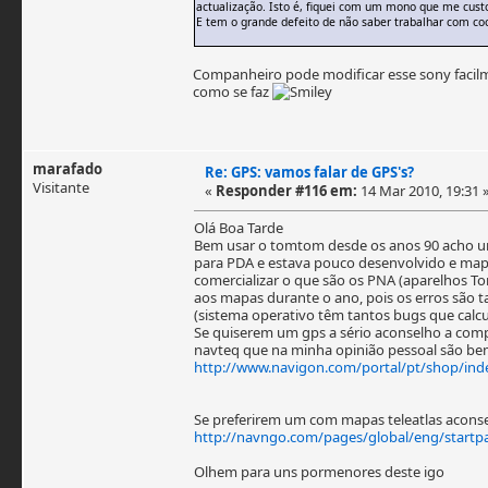
actualização. Isto é, fiquei com um mono que me cust
E tem o grande defeito de não saber trabalhar com co
Companheiro pode modificar esse sony facil
como se faz
marafado
Re: GPS: vamos falar de GPS's?
Visitante
«
Responder #116 em:
14 Mar 2010, 19:31 
Olá Boa Tarde
Bem usar o tomtom desde os anos 90 acho uma 
para PDA e estava pouco desenvolvido e mapa
comercializar o que são os PNA (aparelhos T
aos mapas durante o ano, pois os erros são ta
(sistema operativo têm tantos bugs que calcul
Se quiserem um gps a sério aconselho a co
navteq que na minha opinião pessoal são b
http://www.navigon.com/portal/pt/shop/ind
Se preferirem um com mapas teleatlas acon
http://navngo.com/pages/global/eng/startp
Olhem para uns pormenores deste igo