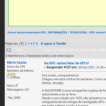
Forum Autocaravanismo-CPA
|
INFORMAÇÕES
|
TECNOLOGIA
|
GPS: vamos f
Páginas: [
1
]
2
3
4
5
6
Ir para o fundo
Autor
Tópico: GPS: vamos falar de GPS's? (Lida 12000
0 Membros e 2 Visitantes estão a ver este tópico.
Mário Caxias
Re:GPS: vamos falar de GPS's?
Sócio do CPA
«
Responder #127 em:
24 Out 2021, 21:26 »
Membro de Mérito
Ora vivam, companheiros!
Offline
Chegou-me esta notícia há semanas. Como ref
destas, divulgo:
Sexo:
Mensagens: 321
A SNOOPER® é uma companhia inglesa de Not
automóveis e ao ar livre.
: fev, 2006
Desde a sua criação em 1979, são pioneiros 
vanguarda da tecnologia de navegação GPS, 
em todo o Reino Unido e Europa.