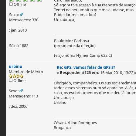
Offline
Só agora tive acesso à sua resposta de Mar
Tentei na net um sítio que me ajudasse, mas ..
Sexo:
Pode dar-me uma dica?
Um abraço,
Mensagens: 330
: jan, 2010
Paulo Moz Barbosa
Sócio 1882
(presidente da direção)
(viajo numa Hymer Camp 622 C)
urbino
Re: GPS: vamos falar de GPS's?
Membro de Mérito
«
Responder #125 em:
16 Mar 2010, 13:22 
Offline
Obrigado, companheiro. Os sus esclarecimento
todos esses sistemas num só aparelho. Aliás,
Sexo:
caso, os esclarecimentos que me deu já foram
Mensagens: 113
Um abraço
Urbino
: dez, 2006
César Urbino Rodrigues
Bragança