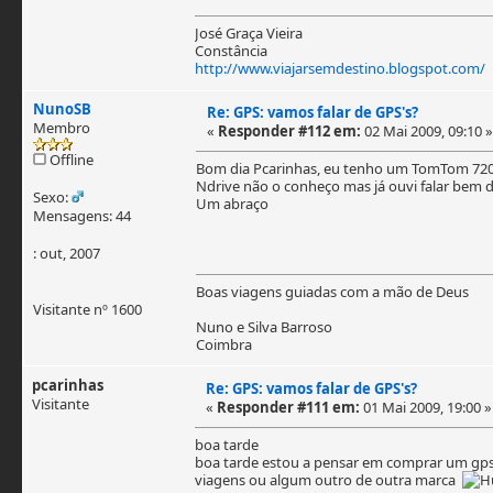
José Graça Vieira
Constância
http://www.viajarsemdestino.blogspot.com/
NunoSB
Re: GPS: vamos falar de GPS's?
Membro
«
Responder #112 em:
02 Mai 2009, 09:10 »
Offline
Bom dia Pcarinhas, eu tenho um TomTom 720 
Ndrive não o conheço mas já ouvi falar bem d
Sexo:
Um abraço
Mensagens: 44
: out, 2007
Boas viagens guiadas com a mão de Deus
Visitante nº 1600
Nuno e Silva Barroso
Coimbra
pcarinhas
Re: GPS: vamos falar de GPS's?
Visitante
«
Responder #111 em:
01 Mai 2009, 19:00 »
boa tarde
boa tarde estou a pensar em comprar um gps p
viagens ou algum outro de outra marca