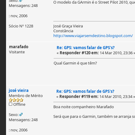
Sexo:
O modelo da GArmin é o Street Pilot 2610, qu
Mensagens: 248
: nov, 2006
Sócio Nº 1228
José Graça Vieira
Constância
http://www.viajarsemdestino.blogspot.com/
marafado
Re: GPS: vamos falar de GPS's?
Visitante
«
Responder #120 em:
14 Mar 2010, 23:36 
Qual Garmin é que têm?
josé vieira
Re: GPS: vamos falar de GPS's?
Membro de Mérito
«
Responder #119 em:
14 Mar 2010, 23:34 
Offline
Boa noite companheiro Marafado
Sexo:
Será que para o Garmin, também se arranja so
Mensagens: 248
: nov, 2006