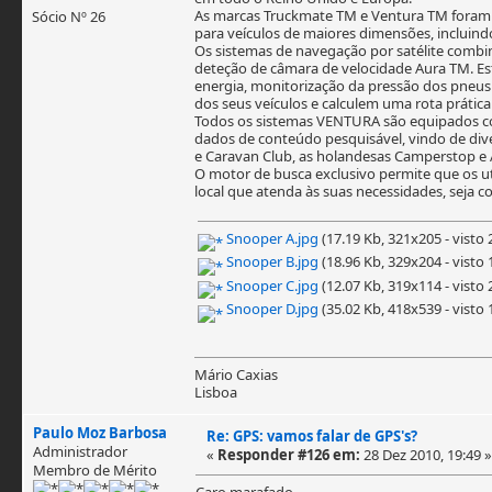
As marcas Truckmate TM e Ventura TM foram 
Sócio Nº 26
para veículos de maiores dimensões, incluind
Os sistemas de navegação por satélite comb
deteção de câmara de velocidade Aura TM. Est
energia, monitorização da pressão dos pneus
dos seus veículos e calculem uma rota prática
Todos os sistemas VENTURA são equipados co
dados de conteúdo pesquisável, vindo de div
e Caravan Club, as holandesas Camperstop e 
O motor de busca exclusivo permite que os uti
local que atenda às suas necessidades, seja 
Snooper A.jpg
(17.19 Kb, 321x205 - visto 
Snooper B.jpg
(18.96 Kb, 329x204 - visto 
Snooper C.jpg
(12.07 Kb, 319x114 - visto 
Snooper D.jpg
(35.02 Kb, 418x539 - visto 
Mário Caxias
Lisboa
Paulo Moz Barbosa
Re: GPS: vamos falar de GPS's?
Administrador
«
Responder #126 em:
28 Dez 2010, 19:49 »
Membro de Mérito
Caro marafado,