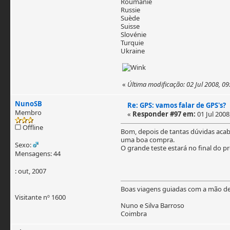
Roumanie
Russie
Suède
Suisse
Slovénie
Turquie
Ukraine
«
Última modificação: 02 Jul 2008, 0
NunoSB
Re: GPS: vamos falar de GPS's?
Membro
«
Responder #97 em:
01 Jul 2008
Offline
Bom, depois de tantas dúvidas acabe
uma boa compra.
Sexo:
O grande teste estará no final do p
Mensagens: 44
: out, 2007
Boas viagens guiadas com a mão d
Visitante nº 1600
Nuno e Silva Barroso
Coimbra