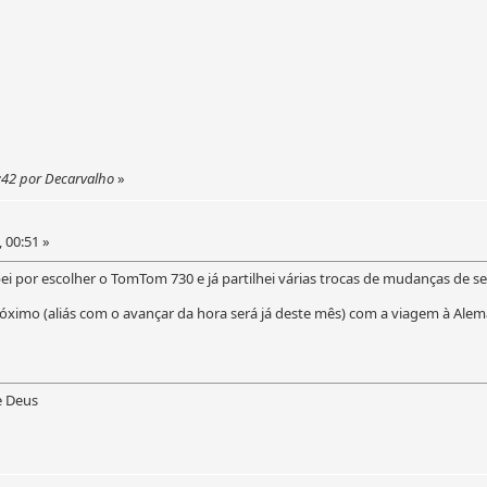
9:42 por Decarvalho
»
, 00:51 »
i por escolher o TomTom 730 e já partilhei várias trocas de mudanças de s
róximo (aliás com o avançar da hora será já deste mês) com a viagem à Ale
e Deus