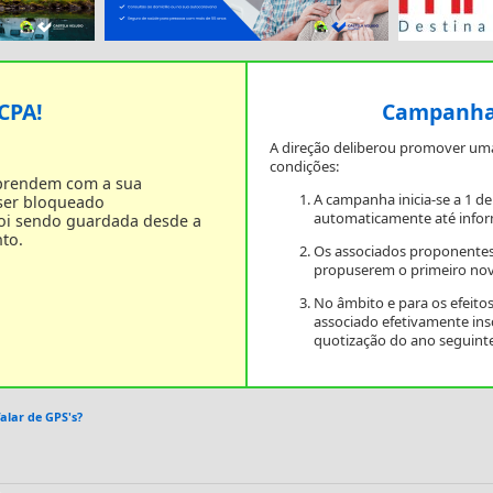
 CPA!
Campanha 
A direção deliberou promover um
condições:
 prendem com a sua
A campanha inicia-se a 1 d
 ser bloqueado
automaticamente até infor
foi sendo guardada desde a
to.
Os associados proponentes
propuserem o primeiro nov
No âmbito e para os efeit
associado efetivamente in
quotização do ano seguinte
alar de GPS's?