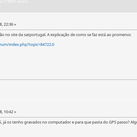
ida 119987 vezes)
8, 22:36 »
o no site da satportugal. A explicação de como se faz está ao promenor.
rum/index.php?topic=84722.0
8, 10:42 »
, já os tenho gravados no computador e para que pasta do GPS passo? Al