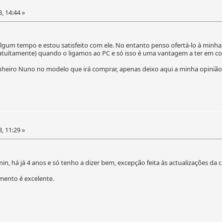
, 14:44 »
m tempo e estou satisfeito com ele. No entanto penso ofertá-lo à minha fi
atuítamente) quando o ligamos ao PC e só isso é uma vantagem a ter em co
heiro Nuno no modelo que irá comprar, apenas deixo aqui a minha opinião
, 11:29 »
há já 4 anos e só tenho a dizer bem, excepção feita às actualizações da ca
ento é excelente.