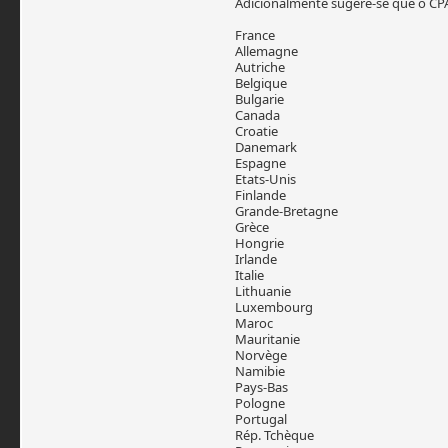
Adicionalmente sugere-se que o CPA
France
Allemagne
Autriche
Belgique
Bulgarie
Canada
Croatie
Danemark
Espagne
Etats-Unis
Finlande
Grande-Bretagne
Grèce
Hongrie
Irlande
Italie
Lithuanie
Luxembourg
Maroc
Mauritanie
Norvège
Namibie
Pays-Bas
Pologne
Portugal
Rép. Tchèque