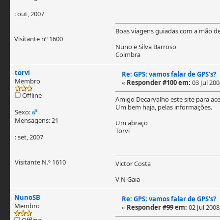
: out, 2007
Boas viagens guiadas com a mão d
Visitante nº 1600
Nuno e Silva Barroso
Coimbra
torvi
Re: GPS: vamos falar de GPS's?
Membro
«
Responder #100 em:
03 Jul 200
Offline
Amigo Decarvalho este site para ace
Um bem haja, pelas informações.
Sexo:
Mensagens: 21
Um abraço
Torvi
: set, 2007
Visitante N.º 1610
Victor Costa
V N Gaia
NunoSB
Re: GPS: vamos falar de GPS's?
Membro
«
Responder #99 em:
02 Jul 2008
Offline