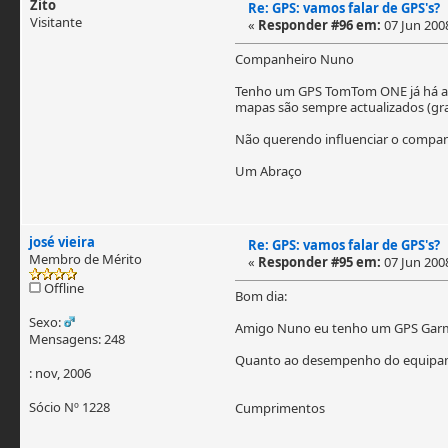
Zito
Re: GPS: vamos falar de GPS's?
Visitante
«
Responder #96 em:
07 Jun 2008
Companheiro Nuno
Tenho um GPS TomTom ONE já há algu
mapas são sempre actualizados (gr
Não querendo influenciar o compan
Um Abraço
josé vieira
Re: GPS: vamos falar de GPS's?
Membro de Mérito
«
Responder #95 em:
07 Jun 2008
Offline
Bom dia:
Sexo:
Amigo Nuno eu tenho um GPS Garmin, 
Mensagens: 248
Quanto ao desempenho do equipam
: nov, 2006
Sócio Nº 1228
Cumprimentos