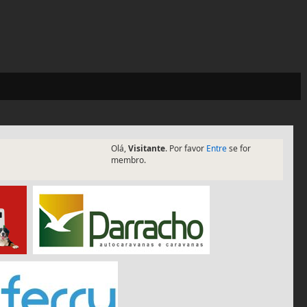
Olá,
Visitante
. Por favor
Entre
se for
membro.