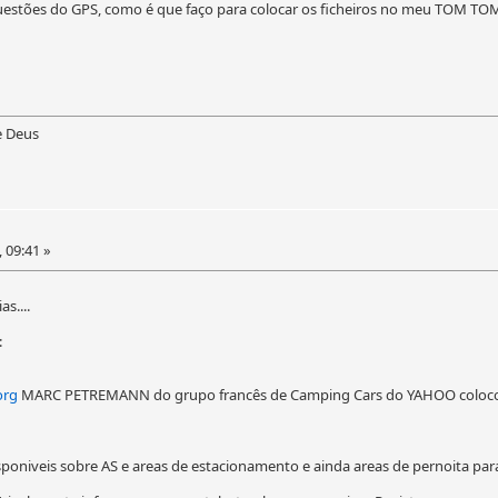
stões do GPS, como é que faço para colocar os ficheiros no meu TOM TOM
e Deus
, 09:41 »
s....
:
org
MARC PETREMANN do grupo francês de Camping Cars do YAHOO colocou a
poniveis sobre AS e areas de estacionamento e ainda areas de pernoita para a