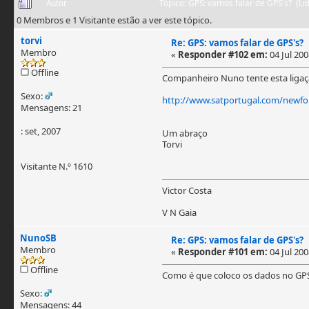
Autor
Tópico: GPS: vamos falar de GPS's? (L
0 Membros e 1 Visitante estão a ver este tópico.
torvi
Re: GPS: vamos falar de GPS's?
Membro
«
Responder #102 em:
04 Jul 200
Offline
Companheiro Nuno tente esta ligaçã
Sexo:
http://www.satportugal.com/newfo
Mensagens: 21
: set, 2007
Um abraço
Torvi
Visitante N.º 1610
Victor Costa
V N Gaia
NunoSB
Re: GPS: vamos falar de GPS's?
Membro
«
Responder #101 em:
04 Jul 200
Offline
Como é que coloco os dados no GPS
Sexo:
Mensagens: 44