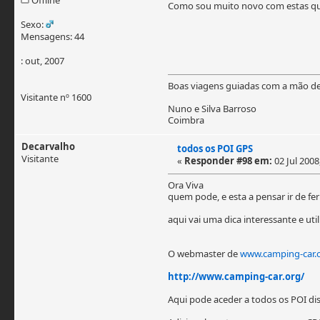
Como sou muito novo com estas que
Sexo:
Mensagens: 44
: out, 2007
Boas viagens guiadas com a mão d
Visitante nº 1600
Nuno e Silva Barroso
Coimbra
Decarvalho
todos os POI GPS
Visitante
«
Responder #98 em:
02 Jul 2008
Ora Viva
quem pode, e esta a pensar ir de feria
aqui vai uma dica interessante e util
O webmaster de
www.camping-car.
http://www.camping-car.org/
Aqui pode aceder a todos os POI dis