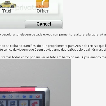
o veiculo, a tonelagem de cada eixo, o comprimento, a altura, a largura, e
do ao trabalho (camiões) do que própriamente para Ac's e de certeza que lhe
te cénica da viagem que é sem duvida uma das razões pelo qual nós mais v
es sistemas todos como podem ver na foto em baixo no meu Gps Genérico m