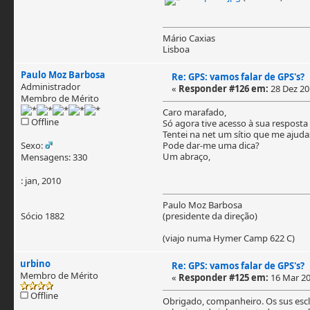
Mário Caxias
Lisboa
Paulo Moz Barbosa
Re: GPS: vamos falar de GPS's?
Administrador
«
Responder #126 em:
28 Dez 201
Membro de Mérito
Caro marafado,
Offline
Só agora tive acesso à sua respos
Tentei na net um sítio que me ajudas
Sexo:
Pode dar-me uma dica?
Um abraço,
Mensagens: 330
: jan, 2010
Paulo Moz Barbosa
Sócio 1882
(presidente da direção)
(viajo numa Hymer Camp 622 C)
urbino
Re: GPS: vamos falar de GPS's?
Membro de Mérito
«
Responder #125 em:
16 Mar 20
Offline
Obrigado, companheiro. Os sus escl