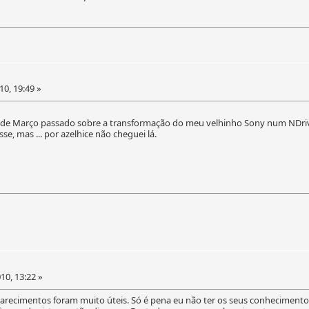
0, 19:49 »
ta de Março passado sobre a transformação do meu velhinho Sony num NDri
se, mas ... por azelhice não cheguei lá.
10, 13:22 »
arecimentos foram muito úteis. Só é pena eu não ter os seus conhecimentos