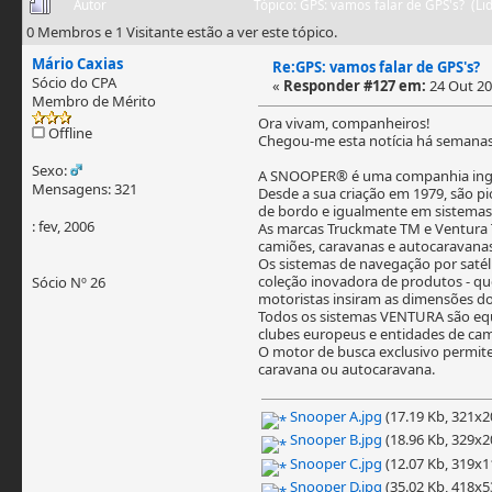
Autor
Tópico: GPS: vamos falar de GPS's? (L
0 Membros e 1 Visitante estão a ver este tópico.
Mário Caxias
Re:GPS: vamos falar de GPS's?
Sócio do CPA
«
Responder #127 em:
24 Out 20
Membro de Mérito
Ora vivam, companheiros!
Offline
Chegou-me esta notícia há semanas.
Sexo:
A SNOOPER® é uma companhia ingles
Mensagens: 321
Desde a sua criação em 1979, são p
de bordo e igualmente em sistemas
: fev, 2006
As marcas Truckmate TM e Ventura 
camiões, caravanas e autocaravanas
Os sistemas de navegação por saté
coleção inovadora de produtos - qu
Sócio Nº 26
motoristas insiram as dimensões dos
Todos os sistemas VENTURA são equ
clubes europeus e entidades de cam
O motor de busca exclusivo permite 
caravana ou autocaravana.
Snooper A.jpg
(17.19 Kb, 321x20
Snooper B.jpg
(18.96 Kb, 329x20
Snooper C.jpg
(12.07 Kb, 319x11
Snooper D.jpg
(35.02 Kb, 418x53