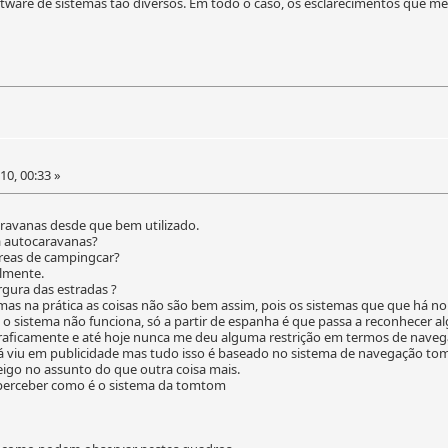
ftware de sistemas tão diversos. Em todo o caso, os esclarecimentos que me
0, 00:33 »
ravanas desde que bem utilizado.
 autocaravanas?
areas de campingcar?
ilmente.
rgura das estradas ?
, mas na prática as coisas não são bem assim, pois os sistemas que que h
 o sistema não funciona, só a partir de espanha é que passa a reconhecer 
 graficamente e até hoje nunca me deu alguma restrição em termos de naveg
já viu em publicidade mas tudo isso é baseado no sistema de navegação t
eigo no assunto do que outra coisa mais.
perceber como é o sistema da tomtom