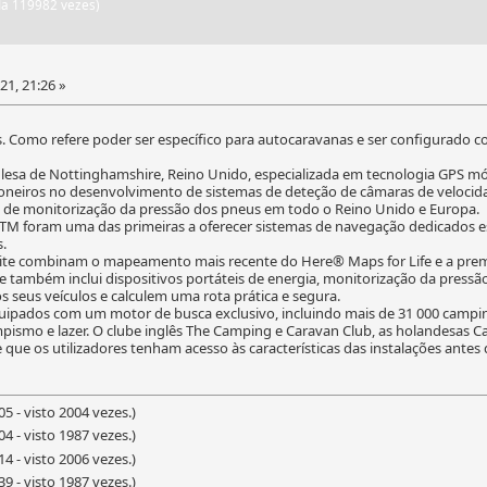
ida 119982 vezes)
21, 21:26 »
 Como refere poder ser específico para autocaravanas e ser configurado c
a de Nottinghamshire, Reino Unido, especializada em tecnologia GPS móve
ioneiros no desenvolvimento de sistemas de deteção de câmaras de veloci
 de monitorização da pressão dos pneus em todo o Reino Unido e Europa.
TM foram uma das primeiras a oferecer sistemas de navegação dedicados es
.
lite combinam o mapeamento mais recente do Here® Maps for Life e a prem
e também inclui dispositivos portáteis de energia, monitorização da press
 seus veículos e calculem uma rota prática e segura.
ipados com um motor de busca exclusivo, incluindo mais de 31 000 campin
pismo e lazer. O clube inglês The Camping e Caravan Club, as holandesas 
que os utilizadores tenham acesso às características das instalações antes 
5 - visto 2004 vezes.)
4 - visto 1987 vezes.)
4 - visto 2006 vezes.)
9 - visto 1987 vezes.)