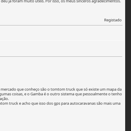
 deu já foram muito úteis. Por isso, os meus sinceros agradecimentos.
Registado
á no mercado que conheço são o tomtom truck que só existe um mapa da
algumas coisas, e o Gamba é o outro sistema que pessoalmente o tenho
ação.
omtom truck e acho que isso dos gps para autocaravanas são mais uma