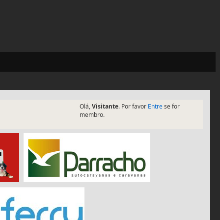
Olá,
Visitante
. Por favor
Entre
se for
membro.