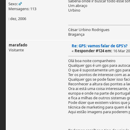
saberia onde ir buscar todo esse so
Sexo:
Um abraço
Mensagens: 113
Urbino
: dez, 2006
César Urbino Rodrigues
Bragança
marafado
Re: GPS: vamos falar de GPS's?
Visitante
«
Responder #124 em:
16 Mar 201
Olá boa noite companheiro
Qualquer gps é um gps para autoca
O que é supostamente um gps para
Ter os pontos de interesse com as 
Qualquer gps se pode fazer isso fac
Reconhecer a altura das pontes a la
Ora ai está uma coisa interessante
europa e onde na parte de portugal
e fica a milhas de outros sistemas
Pode dizer que existem vários que 
técnica de marketing para quem é l
Aqui estão imagens para poderem 