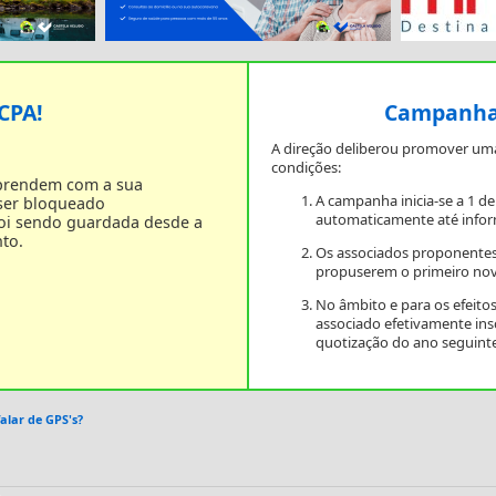
 CPA!
Campanha 
A direção deliberou promover um
condições:
 prendem com a sua
A campanha inicia-se a 1 d
 ser bloqueado
automaticamente até infor
foi sendo guardada desde a
to.
Os associados proponentes
propuserem o primeiro nov
No âmbito e para os efeit
associado efetivamente in
quotização do ano seguinte
alar de GPS's?