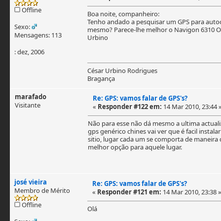
Offline
Boa noite, companheiro:
Tenho andado a pesquisar um GPS para autoc
Sexo:
mesmo? Parece-lhe melhor o Navigon 6310 O
Mensagens: 113
Urbino
: dez, 2006
César Urbino Rodrigues
Bragança
marafado
Re: GPS: vamos falar de GPS's?
Visitante
«
Responder #122 em:
14 Mar 2010, 23:44 
Não para esse não dá mesmo a ultima actuali
gps genérico chines vai ver que é facil ins
sitio, lugar cada um se comporta de maneira
melhor opção para aquele lugar.
josé vieira
Re: GPS: vamos falar de GPS's?
Membro de Mérito
«
Responder #121 em:
14 Mar 2010, 23:38 
Offline
Olá