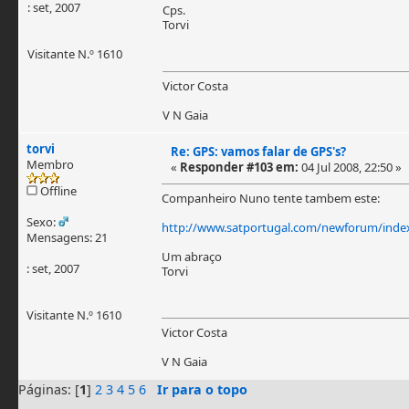
: set, 2007
Cps.
Torvi
Visitante N.º 1610
Victor Costa
V N Gaia
torvi
Re: GPS: vamos falar de GPS's?
Membro
«
Responder #103 em:
04 Jul 2008, 22:50 »
Offline
Companheiro Nuno tente tambem este:
Sexo:
http://www.satportugal.com/newforum/inde
Mensagens: 21
Um abraço
: set, 2007
Torvi
Visitante N.º 1610
Victor Costa
V N Gaia
Páginas: [
1
]
2
3
4
5
6
Ir para o topo