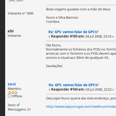
Boas viagens guiadas com a mão de Deus
Visitante nº 1600
Nuno e Silva Barroso
Coimbra
albi
Re: GPS: vamos falar de GPS's?
Visitante
«
Responder #105 em:
04 Jul 2008, 23:16 »
Ola Nuno,
Normalmente os ficheiros dos POIs no TomTom 
arrancar com o Tomtom e os POIs devem aparec
sonoro e visual aos 30mt de qualquer AS.
Saudações
torvi
Re: GPS: vamos falar de GPS's?
Membro
«
Responder #104 em:
04 Jul 2008, 22:52 »
Offline
Desculpe Nuno queria dar este endereço, pois 
Sexo:
http://www.satportugal.com/newforum/inde
Mensagens: 21