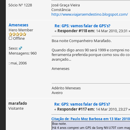
Sócio Nº 1228
José Graça Vieira
Constância
http://www.viajarsemdestino.blogspot.com/
Ameneses
Re: GPS: vamos falar de GPS's?
Hero Member
«
Responder #118 em:
14 Mar 2010, 23:31 
Offline
Boa noite Companheiro Marafado.
Sexo:
Quando digo anos 90 será 1999 e comprei no
Mensagens: 960
ferramenta preferida porque como sou do con
avançado...
: mai, 2006
Ameneses
Adérito Meneses
Aveiro
marafado
Re: GPS: vamos falar de GPS's?
Visitante
«
Responder #117 em:
14 Mar 2010, 23:27 
Citação de: Paulo Moz Barbosa em 13 Mar 2010
Boa noite.
Há 4 anos comprei um GPS da Sony NV-U70T com mapas