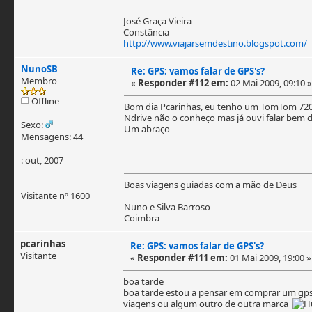
José Graça Vieira
Constância
http://www.viajarsemdestino.blogspot.com/
NunoSB
Re: GPS: vamos falar de GPS's?
Membro
«
Responder #112 em:
02 Mai 2009, 09:10 »
Offline
Bom dia Pcarinhas, eu tenho um TomTom 720 
Ndrive não o conheço mas já ouvi falar bem d
Sexo:
Um abraço
Mensagens: 44
: out, 2007
Boas viagens guiadas com a mão de Deus
Visitante nº 1600
Nuno e Silva Barroso
Coimbra
pcarinhas
Re: GPS: vamos falar de GPS's?
Visitante
«
Responder #111 em:
01 Mai 2009, 19:00 »
boa tarde
boa tarde estou a pensar em comprar um gps p
viagens ou algum outro de outra marca