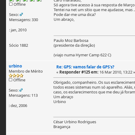
Offline
Só agora tive acesso à sua resposta de Mar
Tentei na net um sítio que me ajudasse, mas ..
Sexo:
Pode dar-me uma dica?
Um abraço,
Mensagens: 330
: jan, 2010
Paulo Moz Barbosa
Sócio 1882
(presidente da direção)
(viajo numa Hymer Camp 622 C)
urbino
Re: GPS: vamos falar de GPS's?
Membro de Mérito
«
Responder #125 em:
16 Mar 2010, 13:22 
Offline
Obrigado, companheiro. Os sus esclarecimento
todos esses sistemas num só aparelho. Aliás,
Sexo:
caso, os esclarecimentos que me deu já foram
Mensagens: 113
Um abraço
Urbino
: dez, 2006
César Urbino Rodrigues
Bragança