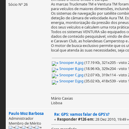
As marcas Truckmate TM e Ventura TM foram 
Sócio Nº 26
para veículos de maiores dimensões, incluind
Os sistemas de navegação por satélite comb
deteção de câmara de velocidade Aura TM. Est
energia, monitorização da pressão dos pneus
dos seus veículos e calculem uma rota prática
Todos os sistemas VENTURA são equipados co
dados de conteúdo pesquisável, vindo de div
e Caravan Club, as holandesas Camperstop e 
O motor de busca exclusivo permite que os uti
local que atenda às suas necessidades, seja 
Snooper A.jpg
(17.19 Kb, 321x205 - visto 
Snooper B.jpg
(18.96 Kb, 329x204 - visto 
Snooper C.jpg
(12.07 Kb, 319x114 - visto 
Snooper D.jpg
(35.02 Kb, 418x539 - visto 
Mário Caxias
Lisboa
Paulo Moz Barbosa
Re: GPS: vamos falar de GPS's?
Administrador
«
Responder #126 em:
28 Dez 2010, 19:49 »
Membro de Mérito
Caro marafado,