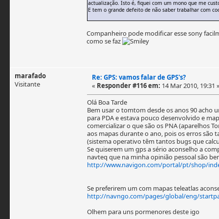
actualização. Isto é, fiquei com um mono que me cust
E tem o grande defeito de não saber trabalhar com co
Companheiro pode modificar esse sony facil
como se faz
marafado
Re: GPS: vamos falar de GPS's?
Visitante
«
Responder #116 em:
14 Mar 2010, 19:31 
Olá Boa Tarde
Bem usar o tomtom desde os anos 90 acho uma 
para PDA e estava pouco desenvolvido e mapa
comercializar o que são os PNA (aparelhos T
aos mapas durante o ano, pois os erros são ta
(sistema operativo têm tantos bugs que calcul
Se quiserem um gps a sério aconselho a co
navteq que na minha opinião pessoal são b
http://www.navigon.com/portal/pt/shop/ind
Se preferirem um com mapas teleatlas acon
http://navngo.com/pages/global/eng/startp
Olhem para uns pormenores deste igo