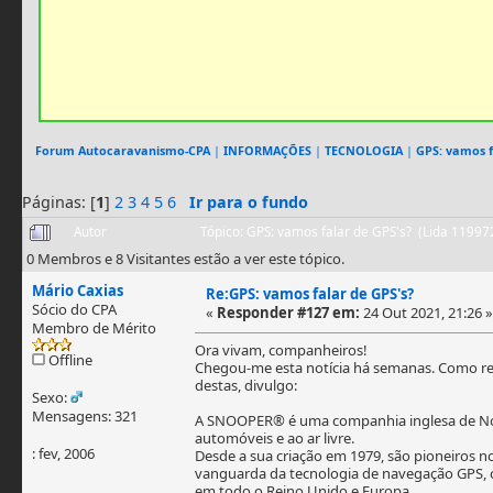
Forum Autocaravanismo-CPA
|
INFORMAÇÕES
|
TECNOLOGIA
|
GPS: vamos f
Páginas: [
1
]
2
3
4
5
6
Ir para o fundo
Autor
Tópico: GPS: vamos falar de GPS's? (Lida 11997
0 Membros e 8 Visitantes estão a ver este tópico.
Mário Caxias
Re:GPS: vamos falar de GPS's?
Sócio do CPA
«
Responder #127 em:
24 Out 2021, 21:26 »
Membro de Mérito
Ora vivam, companheiros!
Offline
Chegou-me esta notícia há semanas. Como ref
destas, divulgo:
Sexo:
Mensagens: 321
A SNOOPER® é uma companhia inglesa de Not
automóveis e ao ar livre.
: fev, 2006
Desde a sua criação em 1979, são pioneiros 
vanguarda da tecnologia de navegação GPS, 
em todo o Reino Unido e Europa.