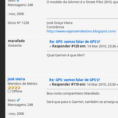
Sexo:
O modelo da GArmin é o Street Pilot 2610, qu
Mensagens: 248
: nov, 2006
Sócio Nº 1228
José Graça Vieira
Constância
http://www.viajarsemdestino.blogspot.com/
marafado
Re: GPS: vamos falar de GPS's?
Visitante
«
Responder #120 em:
14 Mar 2010, 23:36 
Qual Garmin é que têm?
josé vieira
Re: GPS: vamos falar de GPS's?
Membro de Mérito
«
Responder #119 em:
14 Mar 2010, 23:34 
Offline
Boa noite companheiro Marafado
Sexo:
Será que para o Garmin, também se arranja so
Mensagens: 248
: nov, 2006