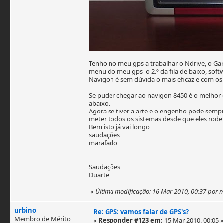
Tenho no meu gps a trabalhar o Ndrive, o G
menu do meu gps o 2.º da fila de baixo, sof
Navigon é sem dúvida o mais eficaz e com o
Se puder chegar ao navigon 8450 é o melhor
abaixo.
Agora se tiver a arte e o engenho pode sempr
meter todos os sistemas desde que eles ro
Bem isto já vai longo
saudações
marafado
Saudações
Duarte
«
Última modificação: 16 Mar 2010, 00:37 por
urbino
Re: GPS: vamos falar de GPS's?
Membro de Mérito
«
Responder #123 em:
15 Mar 2010, 00:05 