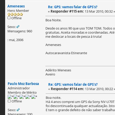
Ameneses
Re: GPS: vamos falar de GPS's?
Hero Member
«
Responder #115 em:
13 Mar 2010, 00:32 
Offline
Boa Noite.
Sexo:
Desde os anos 90 que uso TOM TOM. Todos os 
Mensagens: 960
gratuitas. Aceita moradas e coordenadas. Até
me deslocar a locais de pesca á truta!
: mai, 2006
Ameneses
Autocaravanista Etinerante
Adérito Meneses
Aveiro
Paulo Moz Barbosa
Re: GPS: vamos falar de GPS's?
Administrador
«
Responder #114 em:
13 Mar 2010, 00:22 
Membro de Mérito
Boa noite.
Offline
Há 4 anos comprei um GPS da Sony NV-U70T 
foi descontinuada qualquer actualização. Is
Sexo:
E tem o grande defeito de não saber trabalha
Mensagens: 330