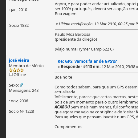
Agora, e para poder andar actualizado, optei 
ser 100% português, deverá ser a opção certa
: jan, 2010
Boa viagem.
«
Última modificação: 13 Mar 2010, 00:25 por
Sócio 1882
Paulo Moz Barbosa
(presidente da direção)
(viajo numa Hymer Camp 622 C)
josé vieira
Re: GPS: vamos falar de GPS's?
Membro de Mérito
«
Responder #113 em:
12 Mar 2010, 23:38 
Offline
Boa noite
Sexo:
Como todos sabem, para que um GPS desempen
Mensagens: 248
actualizada.
Infelizmente, parece que certas marcas, neste
: nov, 2006
pois de um momento para o outro lembram-se 
ACABOU
Sem mais nem menos, fui confrontad
Sócio Nº 1228
que agora me vejo na contigência de "deitar 
Para aqueles que pensam investir num GPS, de
Cumprimentos