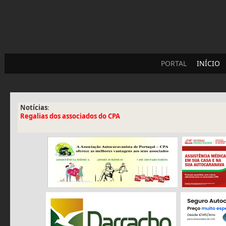
PORTAL
INÍCIO
Notícias
:
Regalias dos associados do CPA