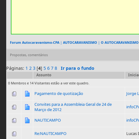
Forum Autocaravanismo-CPA
|
AUTOCARAVANISMO
|
O AUTOCARAVANISMO
Propostas, comentários
Páginas:
1
2
3
[
4
]
5
6
7
8
Ir para o fundo
Assunto
Inici
0 Membros e 14 Visitantes estão a ver este quadro.
Pagamento de quotização
Jorge 
Convites para a Assembleia Geral de 24 de
infoCP
Março de 2012
NAUTICAMPO
infoCP
Re:NAUTICAMPO
Lucas 