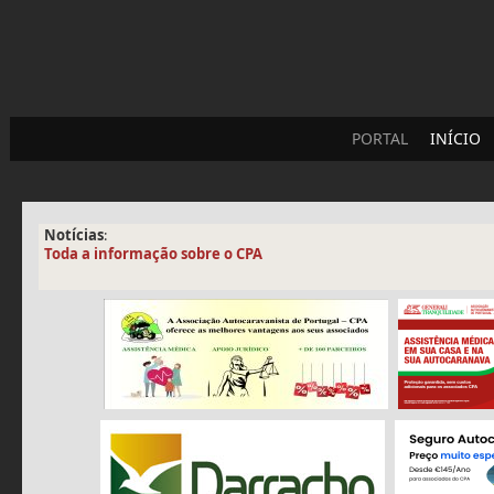
PORTAL
INÍCIO
Notícias
:
Toda a informação sobre o CPA