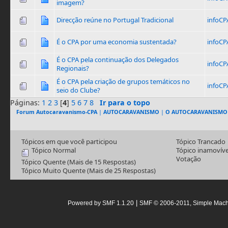
imagem?
Direcção reúne no Portugal Tradicional
infoCP
É o CPA por uma economia sustentada?
infoCP
É o CPA pela continuação dos Delegados
infoCP
Regionais?
É o CPA pela criação de grupos temáticos no
infoCP
seio do Clube?
Páginas:
1
2
3
[
4
]
5
6
7
8
Ir para o topo
Forum Autocaravanismo-CPA
|
AUTOCARAVANISMO
|
O AUTOCARAVANISMO
Tópicos em que você participou
Tópico Trancado
Tópico Normal
Tópico inamovíve
Votação
Tópico Quente (Mais de 15 Respostas)
Tópico Muito Quente (Mais de 25 Respostas)
|
Powered by SMF 1.1.20
SMF © 2006-2011, Simple Mac