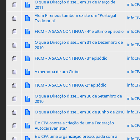
O que a Direcção disse... em 31 de Março de
infoCP
2011
Além Pirenéus também existe um “Portugal
infoCP
Tradicional”
FICM – A SAGA CONTINUA - 4º e ultimo episódio
infoCP
O que a Direcção disse... em 31 de Dezembro de
infoCP
2010
FICM – A SAGA CONTINUA - 3º episódio
infoCP
A memória de um Clube
infoCP
FICM – A SAGA CONTINUA -2º episódio
infoCP
O que a Direcção disse... em 30 de Setembro de
infoCP
2010
O que a Direcção disse... em 30 de Junho de 2010
infoCP
É o CPA contra a criação de uma Federação
infoCP
Autocaravanista?
É o CPA uma organização preocupada com a
infoCP