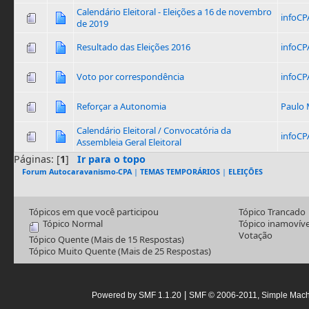
Calendário Eleitoral - Eleições a 16 de novembro
infoCP
de 2019
Resultado das Eleições 2016
infoCP
Voto por correspondência
infoCP
Reforçar a Autonomia
Paulo 
Calendário Eleitoral / Convocatória da
infoCP
Assembleia Geral Eleitoral
Páginas: [
1
]
Ir para o topo
Forum Autocaravanismo-CPA
|
TEMAS TEMPORÁRIOS
|
ELEIÇÕES
Tópicos em que você participou
Tópico Trancado
Tópico Normal
Tópico inamovíve
Votação
Tópico Quente (Mais de 15 Respostas)
Tópico Muito Quente (Mais de 25 Respostas)
|
Powered by SMF 1.1.20
SMF © 2006-2011, Simple Mac