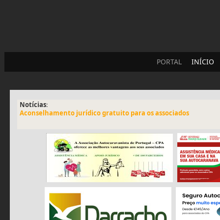
PORTAL
INÍCIO
Notícias
:
Aconselhamento jurídico gratuito para os associados