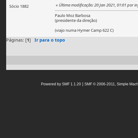
«
Última modificação: 20 Jan 2021, 01:01 por i
Sócio 1882
Paulo Moz Barbosa
(presidente da direção)
(viajo numa Hymer Camp 622 C)
Páginas: [
1
]
Ir para o topo
|
Powered by SMF 1.1.20
SMF © 2006-2011, Simple Mac