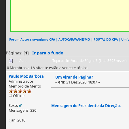
Forum Autocaravanismo-CPA
|
AUTOCARAVANISMO
|
PORTAL DO CPA
|
Um V
Páginas: [
1
]
Ir para o fundo
Autor
Tópico: Um Virar de Página? (Lida 3693 vezes)
0 Membros e 1 Visitante estão a ver este tópico.
Paulo Moz Barbosa
Um Virar de Página?
Administrador
«
em:
31 Dez 2020, 18:07 »
Membro de Mérito
Offline
Sexo:
Mensagem do Presidente da Direção.
Mensagens: 330
: jan, 2010