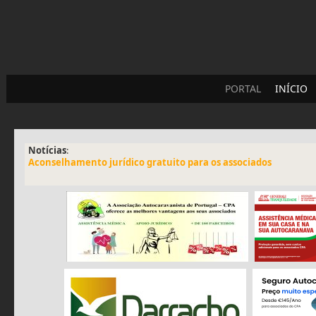
PORTAL
INÍCIO
Notícias
:
Aconselhamento jurídico gratuito para os associados