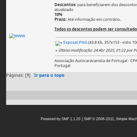
Descontos:
para beneficiarem dos descontos
atualizado
10%
Prazo:
Até informação em contrário.
Todos os descontos podem ser consultad
Exposat.PNG
(43.8 Kb, 357x153 - visto 10
«
Última modificação: 24 Abr 2025, 01:22 por 
Associação Autocaravanista de Portugal - CP
Portugal
Páginas: [
1
]
Ir para o topo
|
Powered by SMF 1.1.20
SMF © 2006-2011, Simple Mac