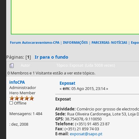
Forum Autocaravanismo-CPA
|
INFORMAÇÕES
|
PARCERIAS- NOTÍCIAS
|
Expo
Páginas: [
1
]
Ir para o fundo
Autor
Tópico: Exposat (Lida 5008 vezes)
0 Membros e 1 Visitante estão a ver este tópico.
infoCPA
Exposat
Administrador
«
em:
05 Ago 2015, 23:14 »
Hero Member
Exposat
Offline
Atividade:
Comércio por grosso de electrodom
Mensagens: 1 484
Sede:
Rua Oliveira Cardonega, Lote 53, Loja D
GPS:
38.754378,-9.110050
Telefone:
(+351) 91 485 23 87
: dez, 2008
Fax:
(+351) 21 859 74 03
E-mail:
exposat@sapo.pt