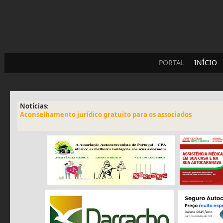
PORTAL
INÍCIO
Notícias
:
Aconselhamento jurídico gratuito para os associados