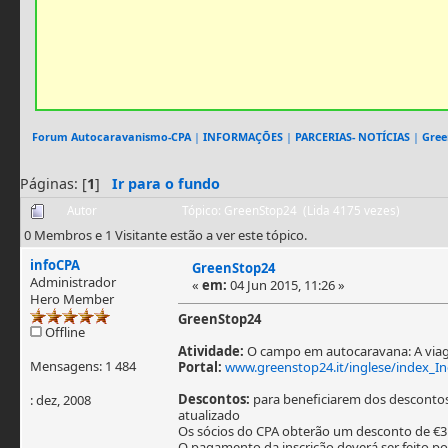
Forum Autocaravanismo-CPA
|
INFORMAÇÕES
|
PARCERIAS- NOTÍCIAS
|
Gree
Páginas: [
1
]
Ir para o fundo
Autor
Tópico: GreenStop24 (Lida 4175 vezes)
0 Membros e 1 Visitante estão a ver este tópico.
infoCPA
GreenStop24
Administrador
«
em:
04 Jun 2015, 11:26 »
Hero Member
GreenStop24
Offline
Atividade:
O campo em autocaravana: A viage
Mensagens: 1 484
Portal:
www.greenstop24.it/inglese/index_I
Descontos:
para beneficiarem dos descontos
: dez, 2008
atualizado
Os sócios do CPA obterão um desconto de €3 
O pagamento da inscrição deverá ser feito po