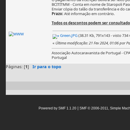
BCITITMM - Conta em nome de Staropoli Pasq
Enviar cópia do talão da transferência e do 
Prazo:
Até informação em contrário.
Todos os descontos podem ser consultad
Green.JPG
(38.31 Kb, 791x143 - visto 734 
«
Última modificação: 21 Fev 2024, 01:06 por 
Associação Autocaravanista de Portugal - CP
Portugal
Páginas: [
1
]
Ir para o topo
|
Powered by SMF 1.1.20
SMF © 2006-2011, Simple Mac