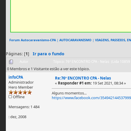
Forum Autocaravanismo-CPA
|
AUTOCARAVANISMO
|
VIAGENS, PASSEIOS, 
Páginas: [
1
]
Ir para o fundo
Autor
Tópico: 76º ENCONTRO CPA - Nelas (Lida 10859
0 Membros e 1 Visitante estão a ver este tópico.
infoCPA
Re:76º ENCONTRO CPA - Nelas
Administrador
«
Responder #1 em:
19 Set 2021, 08:34 »
Hero Member
Alguns momentos...
Offline
https://www.facebook.com/354942144537999
Mensagens: 1 484
: dez, 2008