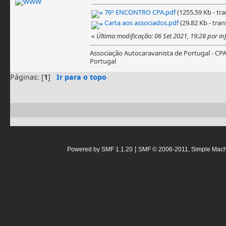
76º ENCONTRO CPA.pdf
(1255.59 Kb - tra
Carta aos associados.pdf
(29.82 Kb - tran
«
Última modificação: 06 Set 2021, 19:28 por i
Associação Autocaravanista de Portugal - CP
Portugal
Páginas: [
1
]
Ir para o topo
|
Powered by SMF 1.1.20
SMF © 2006-2011, Simple Mac