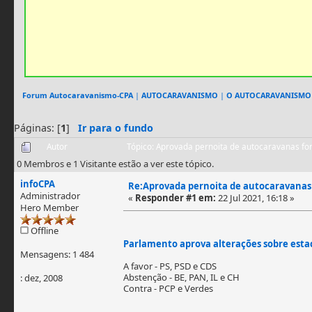
Forum Autocaravanismo-CPA
|
AUTOCARAVANISMO
|
O AUTOCARAVANISMO
Páginas: [
1
]
Ir para o fundo
Autor
Tópico: Aprovada pernoita de autocaravanas fo
0 Membros e 1 Visitante estão a ver este tópico.
infoCPA
Re:Aprovada pernoita de autocaravanas 
Administrador
«
Responder #1 em:
22 Jul 2021, 16:18 »
Hero Member
Offline
Parlamento aprova alterações sobre es
Mensagens: 1 484
A favor - PS, PSD e CDS
Abstenção - BE, PAN, IL e CH
: dez, 2008
Contra - PCP e Verdes