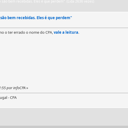
e são bem recebidas. Eles é que perdem" (Lida 2636 vezes)
 são bem recebidas. Eles é que perdem"
mo o ter errado o nome do CPA,
vale a leitura
.
1:55 por infoCPA
»
ugal - CPA