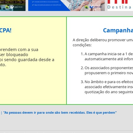
 CPA!
Campanha 
A direção deliberou promover um
condições:
 prendem com a sua
A campanha inicia-se a 1 d
 ser bloqueado
automaticamente até infor
foi sendo guardada desde a
to.
Os associados proponentes
propuserem o primeiro nov
No âmbito e para os efeit
associado efetivamente in
quotização do ano seguinte
|
"As pessoas devem ir para onde são bem recebidas. Eles é que perdem"