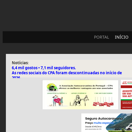
PORTAL
INÍCIO
Notícias
:
6,4 mil gostos • 7,1 mil seguidores.
As redes sociais do CPA foram descontinuadas no início de
2026.