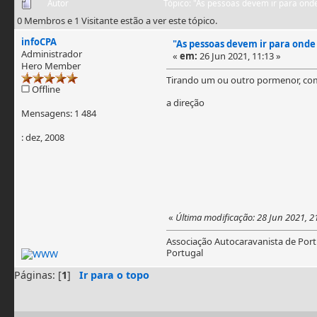
Autor
Tópico: "As pessoas devem ir para ond
0 Membros e 1 Visitante estão a ver este tópico.
infoCPA
"As pessoas devem ir para onde
Administrador
«
em:
26 Jun 2021, 11:13 »
Hero Member
Tirando um ou outro pormenor, co
Offline
a direção
Mensagens: 1 484
: dez, 2008
«
Última modificação: 28 Jun 2021, 2
Associação Autocaravanista de Port
Portugal
Páginas: [
1
]
Ir para o topo