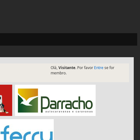
Olá,
Visitante
. Por favor
Entre
se for
membro.