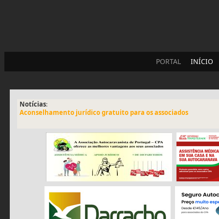
PORTAL
INÍCIO
Notícias
:
Aconselhamento jurídico gratuito para os associados