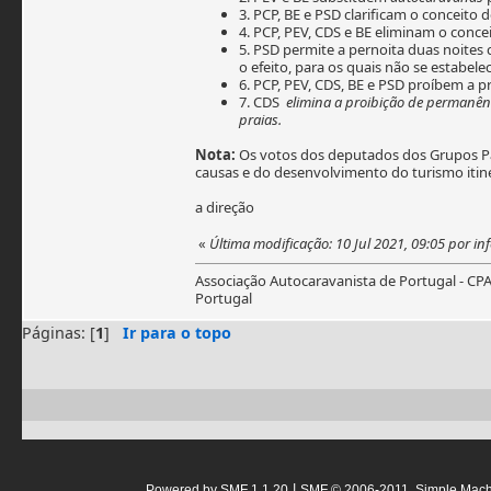
3. PCP, BE e PSD clarificam o conceito 
4. PCP, PEV, CDS e BE eliminam o conce
5. PSD permite a pernoita duas noites
o efeito, para os quais não se estabele
6. PCP, PEV, CDS, BE e PSD proíbem a p
7. CDS
elimina a proibição de permanên
praias.
Nota:
Os votos dos deputados dos Grupos Pa
causas e do desenvolvimento do turismo itine
a direção
«
Última modificação: 10 Jul 2021, 09:05 por in
Associação Autocaravanista de Portugal - CP
Portugal
Páginas: [
1
]
Ir para o topo
|
Powered by SMF 1.1.20
SMF © 2006-2011, Simple Mac