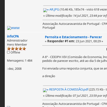
AR.JPG
(10.46 Kb, 185x74 - visto 618 vezes
«
Última modificação: 14 Jul 2021, 23:44 por in
Associação Autocaravanista de Portugal - CP
Portugal
infoCPA
Pernoita e Estacionamento - Parecer
Administrador
«
Responder #1 em:
23 Jun 2021, 00:29 »
Hero Member
Offline
A 6ª - CEIOPH XIV (Comissão de Economia, In
Mensagens: 1 484
pedido de parecer escrito, até ao dia 5 de jul
Foi enviada uma resposta conjunta, que se a
: dez, 2008
a direção
RESPOSTA À COMISSÃO.pdf
(225.15 Kb - 
«
Última modificação: 07 Jul 2021, 23:59 por in
Associação Autocaravanista de Portugal - CPA