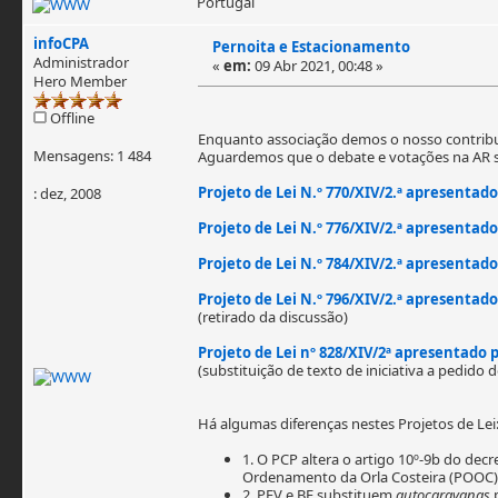
Portugal
infoCPA
Pernoita e Estacionamento
Administrador
«
em:
09 Abr 2021, 00:48 »
Hero Member
Offline
Enquanto associação demos o nosso contribut
Mensagens: 1 484
Aguardemos que o debate e votações na AR 
Projeto de Lei N.º 770/XIV/2.ª apresentad
: dez, 2008
Projeto de Lei N.º 776/XIV/2.ª apresentado
Projeto de Lei N.º 784/XIV/2.ª apresentado
Projeto de Lei N.º 796/XIV/2.ª apresentad
(retirado da discussão)
Projeto de Lei nº 828/XIV/2ª apresentado 
(substituição de texto de iniciativa a pedido
Há algumas diferenças nestes Projetos de Lei
1. O PCP altera o artigo 10º-9b do dec
Ordenamento da Orla Costeira (POOC),
2. PEV e BE substituem
autocaravanas