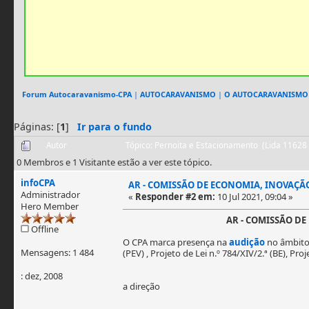
Forum Autocaravanismo-CPA
|
AUTOCARAVANISMO
|
O AUTOCARAVANISMO
Páginas: [
1
]
Ir para o fundo
Autor
Tópico: Pernoita e Estacionamento (Lida 11628
0 Membros e 1 Visitante estão a ver este tópico.
infoCPA
AR - COMISSÃO DE ECONOMIA, INOVAÇÃ
Administrador
«
Responder #2 em:
10 Jul 2021, 09:04 »
Hero Member
AR - COMISSÃO DE
Offline
O CPA marca presença na
audição
no âmbito 
Mensagens: 1 484
(PEV) , Projeto de Lei n.º 784/XIV/2.ª (BE), Proj
: dez, 2008
a direção