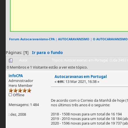
Forum Autocaravanismo-CPA
|
AUTOCARAVANISMO
|
O AUTOCARAVANISMO
Páginas: [
1
]
Ir para o fundo
Autor
Tópico: Autocaravanas em Portugal (Lida 3492 
0 Membros e 1 Visitante estão a ver este tópico.
infoCPA
Autocaravanas em Portugal
Administrador
«
em:
13 Mar 2021, 16:38 »
Hero Member
Offline
De acordo com o Correio da Manhã de hoje (1
Mensagens: 1 484
nos últimos três anos é o seguinte:
2018 - 1508 novas para um total de 16 194
: dez, 2008
2019 - 2010 novas para um total de 18 184 (a
2020 - 1596 novas para um total de 19 737 (a