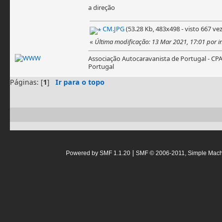
a direção
CM.JPG
(53.28 Kb, 483x498 - visto 667 vez
«
Última modificação: 13 Mar 2021, 17:01 por i
Associação Autocaravanista de Portugal - CP
Portugal
Páginas: [
1
]
Ir para o topo
|
Powered by SMF 1.1.20
SMF © 2006-2011, Simple Mac