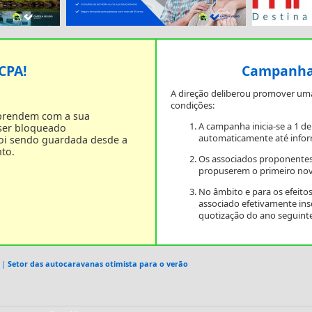
 CPA!
Campanha 
A direção deliberou promover um
condições:
 prendem com a sua
A campanha inicia-se a 1 d
 ser bloqueado
automaticamente até infor
foi sendo guardada desde a
to.
Os associados proponentes
propuserem o primeiro nov
No âmbito e para os efeit
associado efetivamente in
quotização do ano seguinte
|
Setor das autocaravanas otimista para o verão