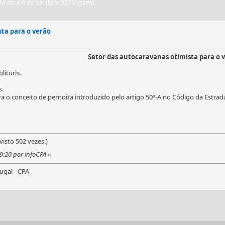
ta para o verão (Lida 3273 vezes)
ta para o verão
Setor das autocaravanas otimista para o 
lituris.
s.
 o conceito de pernoita introduzido pelo artigo 50º-A no Código da Estrad
visto 502 vezes.)
9:20 por infoCPA
»
ugal - CPA