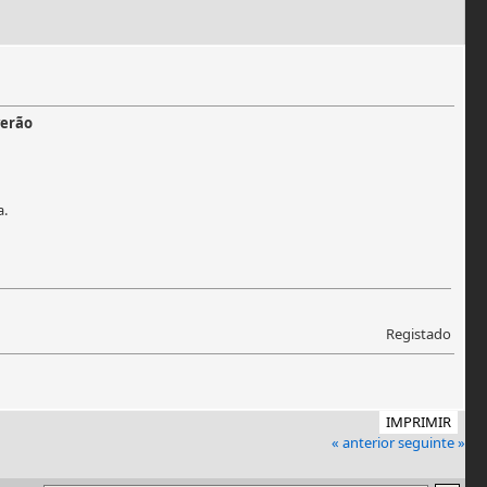
verão
a.
Registado
IMPRIMIR
« anterior
seguinte »