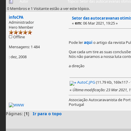
Autor
Tópico: Setor das autocaravanas otimis
0 Membros e 1 Visitante estão a ver este tópico.
infoCPA
Setor das autocaravanas otimis
Administrador
«
em:
06 Mar 2021, 19:25 »
Hero Member
Offline
Pode ler
aqui
o artigo da revista Pub
Mensagens: 1 484
Que cada um tire as suas conclusõe
Nós não paramos a nossa luta contra
: dez, 2008
a direção
AutoC.JPG
(11.79 Kb, 169x117 - 
«
Última modificação: 23 Mar 2021, 1
Associação Autocaravanista de Port
Portugal
Páginas: [
1
]
Ir para o topo