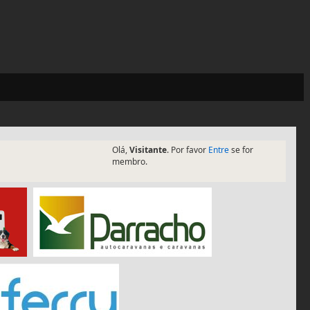
Olá,
Visitante
. Por favor
Entre
se for
membro.