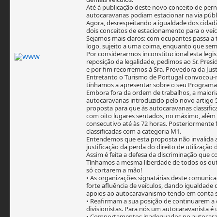
Até à publicação deste novo conceito de pern
autocaravanas podiam estacionar na via públi
Agora, desrespeitando a igualdade dos cidad
dois conceitos de estacionamento para o ve
Sejamos mais claros: com ocupantes passa a t
logo, sujeito a uma coima, enquanto que se
Por considerarmos inconstitucional esta leg
reposição da legalidade, pedimos ao Sr. Pres
e por fim recorremos à Sra. Provedora da Jus
Entretanto o Turismo de Portugal convocou-n
tínhamos a apresentar sobre o seu Programa
Embora fora da ordem de trabalhos, a maioria
autocaravanas introduzido pelo novo artigo 
proposta para que às autocaravanas classifi
com oito lugares sentados, no máximo, além
consecutivo até às 72 horas. Posteriormente 
classificadas com a categoria M1.
Entendemos que esta proposta não invalida 
justificação da perda do direito de utilização
Assim é feita a defesa da discriminação que
Tínhamos a mesma liberdade de todos os out
só cortarem a mão!
• As organizações signatárias deste comunic
forte afluência de veículos, dando igualdad
apoios ao autocaravanismo tendo em conta se
• Reafirmam a sua posição de continuarem a 
divisionistas. Para nós um autocaravanista 
• Comportamentos inadequados no autocarava