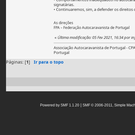
signatárias.
• Continuaremos, sim, a defender os direitos 
As direções
FPA – Federação Autocaravanista de Por
«
Última modificação: 05 Fev 2021, 16:34 por i
Associação Autocaravanista de Portugal - CP
Portugal
Páginas: [
1
]
Ir para o topo
|
Powered by SMF 1.1.20
SMF © 2006-2011, Simple Mac