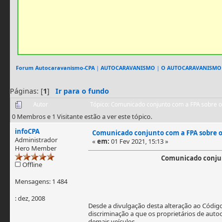
Forum Autocaravanismo-CPA
|
AUTOCARAVANISMO
|
O AUTOCARAVANISMO
Páginas: [
1
]
Ir para o fundo
Autor
Tópico: Comunicado conjunto com a FPA sobre o 
0 Membros e 1 Visitante estão a ver este tópico.
infoCPA
Comunicado conjunto com a FPA sobre o 
Administrador
«
em:
01 Fev 2021, 15:13 »
Hero Member
Comunicado conjunt
Offline
Mensagens: 1 484
: dez, 2008
Desde a divulgação desta alteração ao Código
discriminação a que os proprietários de auto
demais veículos.