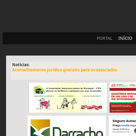
PORTAL
INÍCIO
Notícias
:
Aconselhamento jurídico gratuito para os associados