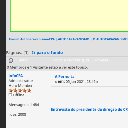
Forum Autocaravanismo-CPA
|
AUTOCARAVANISMO
|
O AUTOCARAVANISMO
Páginas: [
1
]
Ir para o fundo
Autor
Tópico: A Pernoita (Lida 3344 vezes)
0 Membros e 1 Visitante estão a ver este tópico.
infoCPA
A Pernoita
Administrador
«
em:
05 Jan 2021, 23:45 »
Hero Member
Offline
Mensagens: 1 484
Entrevista do presidente da direção do C
: dez, 2008