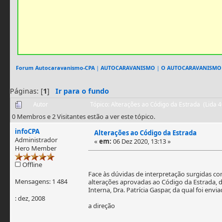
Forum Autocaravanismo-CPA
|
AUTOCARAVANISMO
|
O AUTOCARAVANISMO
Páginas: [
1
]
Ir para o fundo
Autor
Tópico: Alterações ao Código da Estrada (Lida 
0 Membros e 2 Visitantes estão a ver este tópico.
infoCPA
Alterações ao Código da Estrada
Administrador
«
em:
06 Dez 2020, 13:13 »
Hero Member
Offline
Face às dúvidas de interpretação surgidas c
Mensagens: 1 484
alterações aprovadas ao Código da Estrada, 
Interna, Dra. Patrícia Gaspar, da qual foi envi
: dez, 2008
a direção