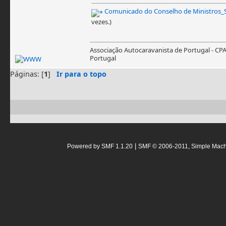
Comunicado do Conselho de Ministros_Se
vezes.)
Associação Autocaravanista de Portugal - CP
Portugal
Páginas: [
1
]
Ir para o topo
|
Powered by SMF 1.1.20
SMF © 2006-2011, Simple Mac