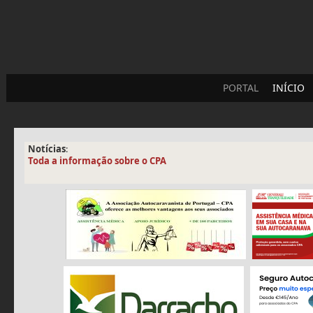
PORTAL
INÍCIO
Notícias
:
Toda a informação sobre o CPA