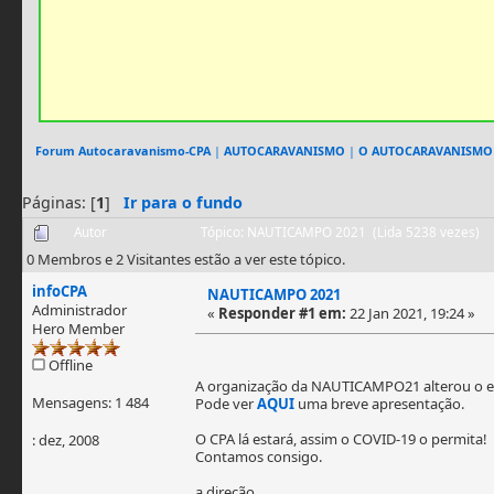
Forum Autocaravanismo-CPA
|
AUTOCARAVANISMO
|
O AUTOCARAVANISMO
Páginas: [
1
]
Ir para o fundo
Autor
Tópico: NAUTICAMPO 2021 (Lida 5238 vezes)
0 Membros e 2 Visitantes estão a ver este tópico.
infoCPA
NAUTICAMPO 2021
Administrador
«
Responder #1 em:
22 Jan 2021, 19:24 »
Hero Member
Offline
A organização da NAUTICAMPO21 alterou o ev
Mensagens: 1 484
Pode ver
AQUI
uma breve apresentação.
O CPA lá estará, assim o COVID-19 o permita!
: dez, 2008
Contamos consigo.
a direção