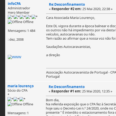
infoCPA
Re:Desconfinamento
Administrador
«
Responder #2 em:
25 Mai 2020, 22:38 »
Hero Member
Cara Associada Maria Lourenço,
Offline
Este DL vigora durante a época balnear e di
os outros não há impedimento por via desta 
Mensagens: 1 484
veículos, autocaravanas ou não.
Tem razão ao afirmar que a nossa voz não foi
: dez, 2008
Saudações Autocaravanistas,
a direção
Associação Autocaravanista de Portugal - CP
Portugal
maria lourenço
Re:Desconfinamento
Sócio do CPA
«
Responder #1 em:
25 Mai 2020, 12:35 »
*
Bom dia,
Offline
Na referida exposição que o CPA fez à Secret
hoje saiu o Decreto-Lei n.º 24/2020, onde no C
presente " É interdito o estacionamento fora 
Mensagens: 1