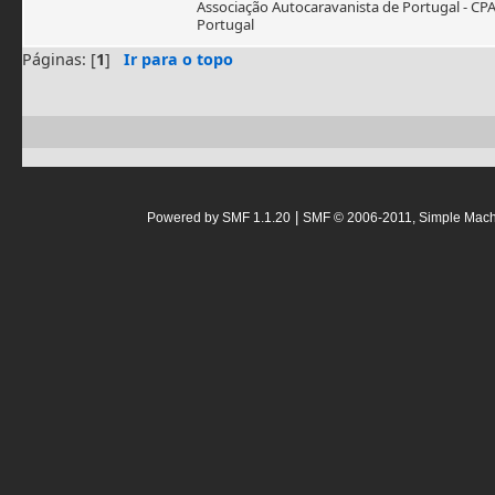
Associação Autocaravanista de Portugal - CP
Portugal
Páginas: [
1
]
Ir para o topo
|
Powered by SMF 1.1.20
SMF © 2006-2011, Simple Mac