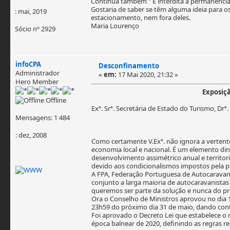
Continua também " É interdita a permanência
Gostaria de saber se têm alguma ideia para o
: mai, 2019
estacionamento, nem fora deles.
Maria Lourenço
Sócio nº 2929
infoCPA
Desconfinamento
Administrador
«
em:
17 Mai 2020, 21:32 »
Hero Member
Exposiçã
Offline
Exª. Srª. Secretária de Estado do Turismo, Drª
Mensagens: 1 484
: dez, 2008
Como certamente V.Exª. não ignora a vertent
economia local e nacional. É um elemento din
desenvolvimento assimétrico anual e territori
devido aos condicionalismos impostos pela p
A FPA, Federação Portuguesa de Autocaravani
conjunto a larga maioria de autocaravanista
queremos ser parte da solução e nunca do p
Ora o Conselho de Ministros aprovou no dia 1
23h59 do próximo dia 31 de maio, dando cont
Foi aprovado o Decreto Lei que estabelece o r
época balnear de 2020, definindo as regras rel