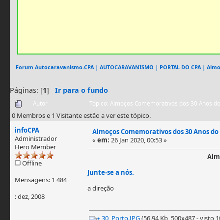
Forum Autocaravanismo-CPA
|
AUTOCARAVANISMO
|
PORTAL DO CPA
|
Almo
Páginas: [
1
]
Ir para o fundo
Autor
Tópico: Almoços Comemorativos dos 30 Anos do
0 Membros e 1 Visitante estão a ver este tópico.
infoCPA
Almoços Comemorativos dos 30 Anos do
Administrador
«
em:
26 Jan 2020, 00:53 »
Hero Member
Alm
Offline
Junte-se a nós.
Mensagens: 1 484
a direção
: dez, 2008
30_Porto.JPG
(56.94 Kb, 500x487 - visto 1