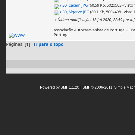
30_Cacém.JPG
(60.59 Kb, 502x503 - visto 
30_Algarve.JPG
(80.1 Kb, 500x498 - visto 
«
Última modificação: 18 Jul 2020, 22:59 por in
Associação Autocaravanista de Portugal - CP
Portugal
Páginas: [
1
]
Ir para o topo
|
Powered by SMF 1.1.20
SMF © 2006-2011, Simple Mac