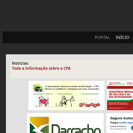
PORTAL
INÍCIO
Notícias
:
Toda a informação sobre o CPA