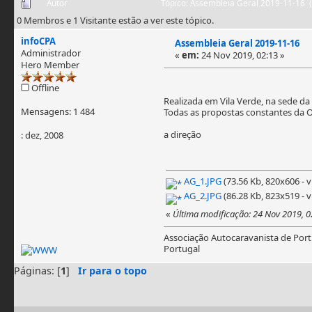
Autor
Tópico: Assembleia Geral 2019-11-16 (
0 Membros e 1 Visitante estão a ver este tópico.
infoCPA
Assembleia Geral 2019-11-16
Administrador
«
em:
24 Nov 2019, 02:13 »
Hero Member
Offline
Realizada em Vila Verde, na sede d
Mensagens: 1 484
Todas as propostas constantes da 
a direção
: dez, 2008
AG_1.JPG
(73.56 Kb, 820x606 - v
AG_2.JPG
(86.28 Kb, 823x519 - v
«
Última modificação: 24 Nov 2019, 0
Associação Autocaravanista de Port
Portugal
Páginas: [
1
]
Ir para o topo