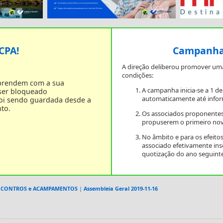
 CPA!
Campanha 
A direção deliberou promover um
condições:
 prendem com a sua
A campanha inicia-se a 1 d
 ser bloqueado
automaticamente até infor
foi sendo guardada desde a
to.
Os associados proponentes
propuserem o primeiro nov
No âmbito e para os efeit
associado efetivamente in
quotização do ano seguinte
ENCONTROS e ACAMPAMENTOS
|
Assembleia Geral 2019-11-16