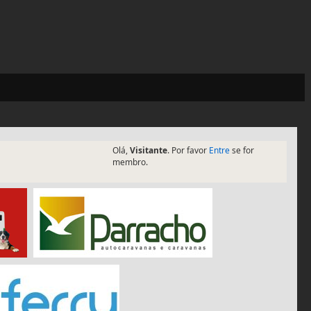
Olá,
Visitante
. Por favor
Entre
se for
membro.