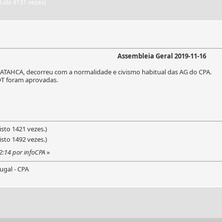
Lida 4131 vezes)
Assembleia Geral 2019-11-16
a ATAHCA, decorreu com a normalidade e civismo habitual das AG do CPA.
OT foram aprovadas.
isto 1421 vezes.)
isto 1492 vezes.)
2:14 por infoCPA
»
ugal - CPA