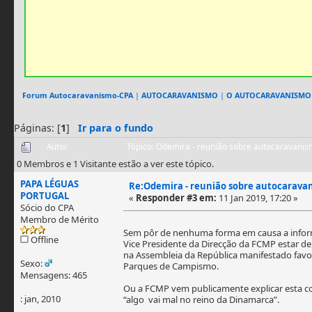
Forum Autocaravanismo-CPA
|
AUTOCARAVANISMO
|
O AUTOCARAVANISMO
Páginas: [
1
]
Ir para o fundo
Autor
Tópico: Odemira - reunião sobre autocaravanism
0 Membros e 1 Visitante estão a ver este tópico.
PAPA LÉGUAS
Re:Odemira - reunião sobre autocaravani
PORTUGAL
«
Responder #3 em:
11 Jan 2019, 17:20 »
Sócio do CPA
Membro de Mérito
Sem pôr de nenhuma forma em causa a inform
Offline
Vice Presidente da Direcção da FCMP estar d
na Assembleia da República manifestado favor
Sexo:
Parques de Campismo.
Mensagens: 465
Ou a FCMP vem publicamente explicar esta c
: jan, 2010
“algo vai mal no reino da Dinamarca”.