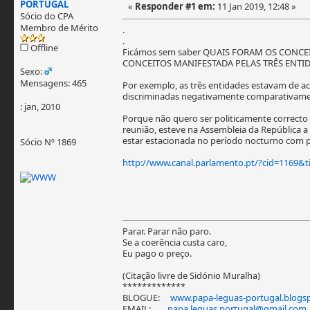
PORTUGAL
«
Responder #1 em:
11 Jan 2019, 12:48 »
Sócio do CPA
Membro de Mérito
.
.
Offline
Ficámos sem saber QUAIS FORAM OS CONCEIT
CONCEITOS MANIFESTADA PELAS TRÊS ENTID
Sexo:
Mensagens: 465
Por exemplo, as três entidades estavam de 
discriminadas negativamente comparativamen
: jan, 2010
Porque não quero ser politicamente correct
reunião, esteve na Assembleia da República a
estar estacionada no período nocturno com p
Sócio Nº 1869
http://www.canal.parlamento.pt/?cid=1169&
Parar. Parar não paro.
Se a coerência custa caro,
Eu pago o preço.
(Citação livre de Sidónio Muralha)
*************
BLOGUE:
www.papa-leguas-portugal.blogsp
EMAIL:
papa.leguas.portugal@gmail.com