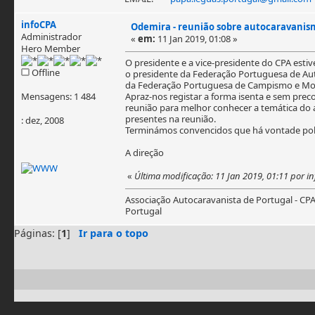
infoCPA
Odemira - reunião sobre autocaravanismo
Administrador
«
em:
11 Jan 2019, 01:08 »
Hero Member
O presidente e a vice-presidente do CPA est
Offline
o presidente da Federação Portuguesa de Aut
da Federação Portuguesa de Campismo e Mont
Mensagens: 1 484
Apraz-nos registar a forma isenta e sem prec
reunião para melhor conhecer a temática do 
presentes na reunião.
: dez, 2008
Terminámos convencidos que há vontade polít
A direção
«
Última modificação: 11 Jan 2019, 01:11 por i
Associação Autocaravanista de Portugal - CP
Portugal
Páginas: [
1
]
Ir para o topo