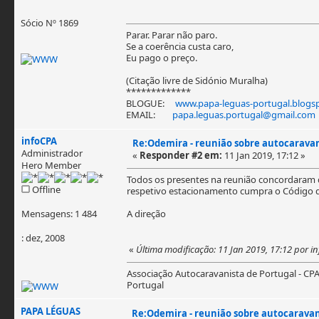
Sócio Nº 1869
Parar. Parar não paro.
Se a coerência custa caro,
Eu pago o preço.
(Citação livre de Sidónio Muralha)
*************
BLOGUE:
www.papa-leguas-portugal.blogsp
EMAIL:
papa.leguas.portugal@gmail.com
infoCPA
Re:Odemira - reunião sobre autocaravani
Administrador
«
Responder #2 em:
11 Jan 2019, 17:12 »
Hero Member
Todos os presentes na reunião concordaram 
Offline
respetivo estacionamento cumpra o Código d
Mensagens: 1 484
A direção
: dez, 2008
«
Última modificação: 11 Jan 2019, 17:12 por i
Associação Autocaravanista de Portugal - CP
Portugal
PAPA LÉGUAS
Re:Odemira - reunião sobre autocaravani