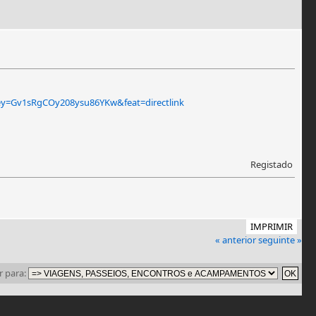
ey=Gv1sRgCOy208ysu86YKw&feat=directlink
Registado
IMPRIMIR
« anterior
seguinte »
Ir para: