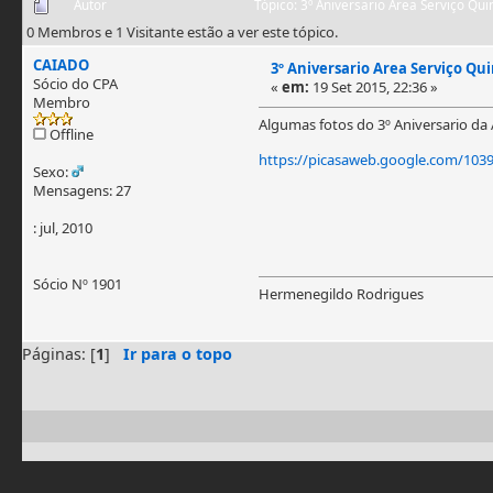
Autor
Tópico: 3º Aniversario Area Serviço Qu
0 Membros e 1 Visitante estão a ver este tópico.
CAIADO
3º Aniversario Area Serviço Qu
Sócio do CPA
«
em:
19 Set 2015, 22:36 »
Membro
Algumas fotos do 3º Aniversario da 
Offline
https://picasaweb.google.com/10
Sexo:
Mensagens: 27
: jul, 2010
Sócio Nº 1901
Hermenegildo Rodrigues
Páginas: [
1
]
Ir para o topo