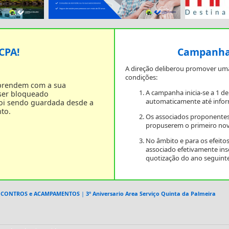
 CPA!
Campanha 
A direção deliberou promover um
condições:
 prendem com a sua
A campanha inicia-se a 1 d
 ser bloqueado
automaticamente até infor
foi sendo guardada desde a
to.
Os associados proponentes
propuserem o primeiro nov
No âmbito e para os efeit
associado efetivamente in
quotização do ano seguinte
ENCONTROS e ACAMPAMENTOS
|
3º Aniversario Area Serviço Quinta da Palmeira