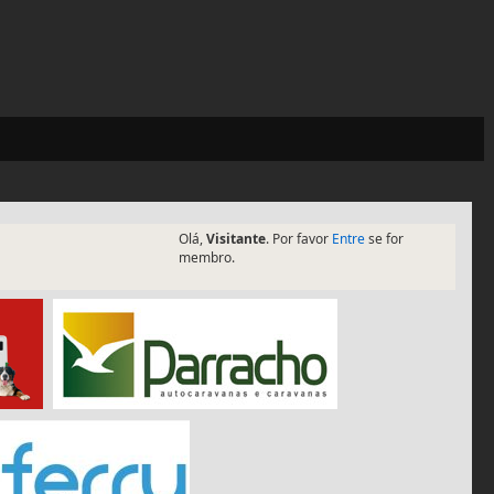
Olá,
Visitante
. Por favor
Entre
se for
membro.