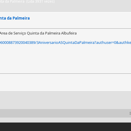
inta da Palmeira (Lida 3931 vezes)
inta da Palmeira
Area de Serviço Quinta da Palmeira Albufeira
3960008873920040389/3AniversarioASQuintaDaPalmeira?authuser=0&authk