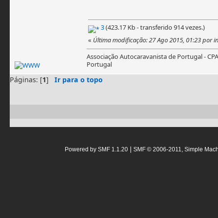
3
(423.17 Kb - transferido 914 vezes.)
«
Última modificação: 27 Ago 2015, 01:23 por i
Associação Autocaravanista de Portugal - CP
Portugal
Páginas: [
1
]
Ir para o topo
|
Powered by SMF 1.1.20
SMF © 2006-2011, Simple Mac