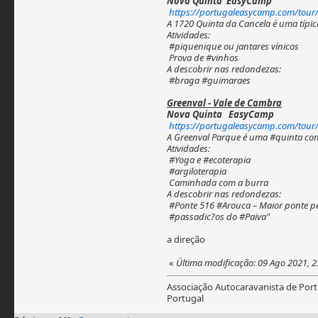
Nova Quinta EasyCamp
https://portugaleasycamp.com/tour/
A 1720 Quinta da Cancela é uma típi
Atividades:
#piquenique ou jantares vínicos
Prova de #vinhos
A descobrir nas redondezas:
#braga #guimaraes
Greenval - Vale de Cambra
Nova Quinta EasyCamp
https://portugaleasycamp.com/tour/
A Greenval Parque é uma #quinta com 
Atividades:
#Yoga e #ecoterapia
#argiloterapia
Caminhada com a burra
A descobrir nas redondezas:
#Ponte 516 #Arouca – Maior ponte 
#passadic?os do #Paiva"
a direção
«
Última modificação: 09 Ago 2021, 2
Associação Autocaravanista de Port
Portugal