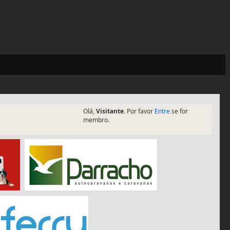
Olá,
Visitante
. Por favor
Entre
se for
membro.