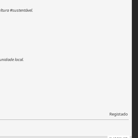
tura #sustentável.
unidade local.
Registado