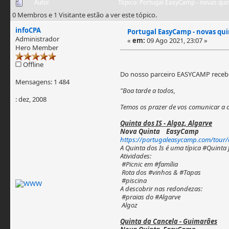
Autor
Tópico: Portugal EasyCamp - novas qui
0 Membros e 1 Visitante estão a ver este tópico.
infoCPA
Portugal EasyCamp - novas qui
Administrador
«
em:
09 Ago 2021, 23:07 »
Hero Member
Offline
Do nosso parceiro EASYCAMP recebe
Mensagens: 1 484
"Boa tarde a todos,
: dez, 2008
Temos os prazer de vos comunicar a 
Quinta dos IS - Algoz, Algarve
Nova Quinta EasyCamp
https://portugaleasycamp.com/tour/q
A Quinta dos Is é uma típica #Quinta 
Atividades:
#Picnic em #família
Rota dos #vinhos & #Tapas
#piscina
A descobrir nas redondezas:
#praias do #Algarve
Algoz
Quinta da Cancela - Guimarães