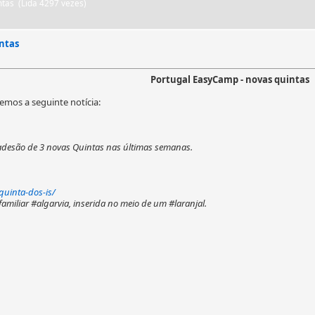
ntas (Lida 4297 vezes)
ntas
Portugal EasyCamp - novas quintas
mos a seguinte notícia:
adesão de 3 novas Quintas nas últimas semanas.
uinta-dos-is/
familiar #algarvia, inserida no meio de um #laranjal.