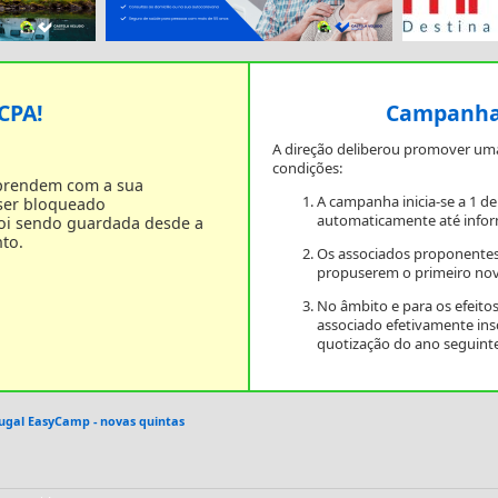
 CPA!
Campanha 
A direção deliberou promover um
condições:
 prendem com a sua
A campanha inicia-se a 1 d
 ser bloqueado
automaticamente até infor
foi sendo guardada desde a
to.
Os associados proponentes
propuserem o primeiro nov
No âmbito e para os efeit
associado efetivamente in
quotização do ano seguinte
ugal EasyCamp - novas quintas