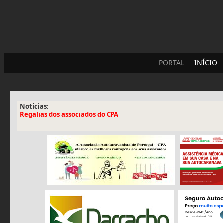
PORTAL
INÍCIO
Notícias
:
Regalias dos associados do CPA