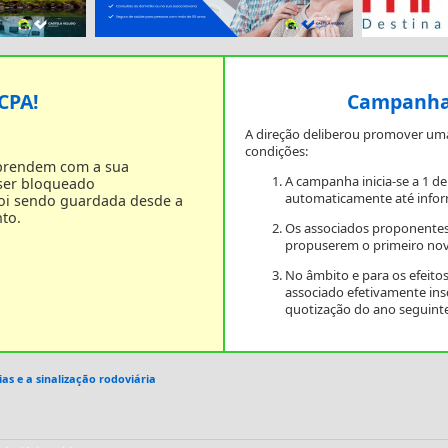
 CPA!
Campanha 
A direção deliberou promover um
condições:
 prendem com a sua
A campanha inicia-se a 1 d
 ser bloqueado
automaticamente até infor
foi sendo guardada desde a
to.
Os associados proponentes
propuserem o primeiro nov
No âmbito e para os efeit
associado efetivamente in
quotização do ano seguinte
as e a sinalização rodoviária