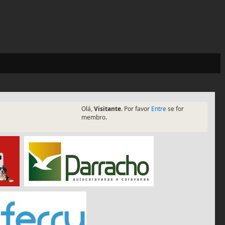
Olá,
Visitante
. Por favor
Entre
se for
membro.