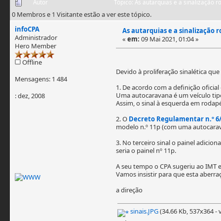
Autor
Tópico: As autarquias e a sinalização r
0 Membros e 1 Visitante estão a ver este tópico.
infoCPA
As autarquias e a sinalização r
Administrador
«
em:
09 Mai 2021, 01:04 »
Hero Member
Offline
Devido à proliferação sinalética qu
Mensagens: 1 484
1. De acordo com a definição oficial
Uma autocaravana é um veículo tip
: dez, 2008
Assim, o sinal à esquerda em rodapé
2. O
Decreto Regulamentar n.º 6
modelo n.º 11p (com uma autocarav
3. No terceiro sinal o painel adicio
seria o painel nº 11p.
A seu tempo o CPA sugeriu ao IMT e
Vamos insistir para que esta aberraç
a direção
sinais.JPG
(34.66 Kb, 537x364 - v