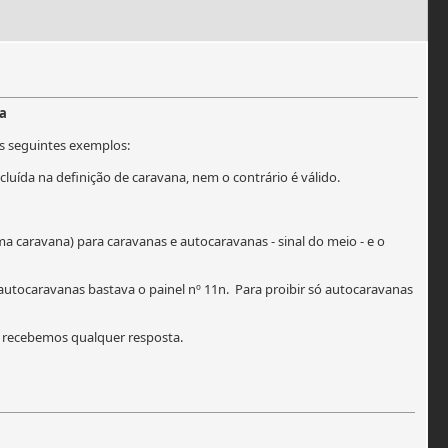
ia
os seguintes exemplos:
luída na definição de caravana, nem o contrário é válido.
ma caravana) para caravanas e autocaravanas - sinal do meio - e o
 e autocaravanas bastava o painel nº 11n. Para proibir só autocaravanas
o recebemos qualquer resposta.