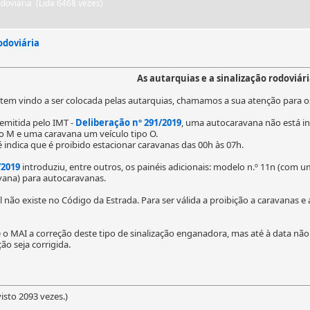
odoviária (Lida 6468 vezes)
odoviária
As autarquias e a sinalização rodoviár
e tem vindo a ser colocada pelas autarquias, chamamos a sua atenção para 
 emitida pelo IMT -
Deliberação nº 291/2019
, uma autocaravana não está inc
o M e uma caravana um veículo tipo O.
 indica que é proibido estacionar caravanas das 00h às 07h.
/2019
introduziu, entre outros, os painéis adicionais: modelo n.º 11n (com u
ana) para autocaravanas.
nal não existe no Código da Estrada. Para ser válida a proibição a caravanas
 o MAI a correção deste tipo de sinalização enganadora, mas até à data nã
ão seja corrigida.
isto 2093 vezes.)