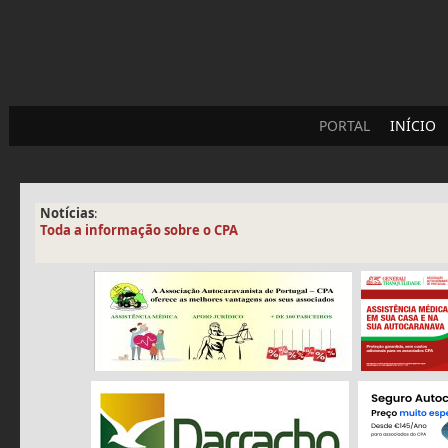
PORTAL
INÍCIO
Notícias
:
Toda a informação sobre o CPA