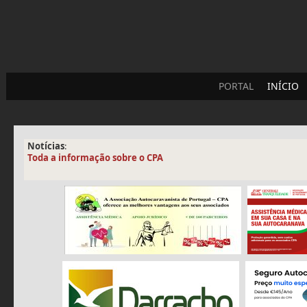
PORTAL
INÍCIO
Notícias
:
Toda a informação sobre o CPA