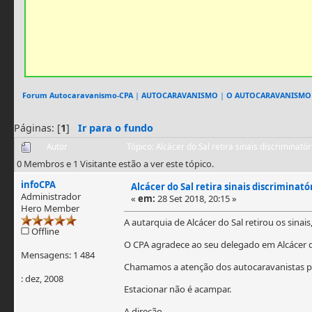
Forum Autocaravanismo-CPA
|
AUTOCARAVANISMO
|
O AUTOCARAVANISMO
Páginas: [
1
]
Ir para o fundo
Autor
Tópico: Alcácer do Sal retira sinais discriminató
0 Membros e 1 Visitante estão a ver este tópico.
infoCPA
Alcácer do Sal retira sinais discriminató
Administrador
«
em:
28 Set 2018, 20:15 »
Hero Member
A autarquia de Alcácer do Sal retirou os sin
Offline
O CPA agradece ao seu delegado em Alcácer d
Mensagens: 1 484
Chamamos a atenção dos autocaravanistas par
: dez, 2008
Estacionar não é acampar.
A direção