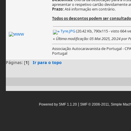
apresentar o respetivo cartão devidamente a
Prazo:
Até informação em contrário.
Todos os descontos podem ser consultad
Tyre.JPG
(20.42 Kb, 790x115 - visto 664 ve
«
Última modificação: 05 Mai 2025, 20:24 por 
Associação Autocaravanista de Portugal - CP
Portugal
Páginas: [
1
]
Ir para o topo
|
Powered by SMF 1.1.20
SMF © 2006-2011, Simple Mac