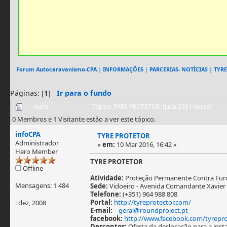
Forum Autocaravanismo-CPA
|
INFORMAÇÕES
|
PARCERIAS- NOTÍCIAS
|
TYR
Páginas: [
1
]
Ir para o fundo
Autor
Tópico: TYRE PROTETOR (Lida 3581 vezes)
0 Membros e 1 Visitante estão a ver este tópico.
infoCPA
TYRE PROTETOR
Administrador
«
em:
10 Mar 2016, 16:42 »
Hero Member
TYRE PROTETOR
Offline
Atividade:
Proteção Permanente Contra Fur
Mensagens: 1 484
Sede:
Vidoeiro - Avenida Comandante Xavier
Telefone:
(+351) 964 988 808
Portal:
http://tyreprotector.com/
: dez, 2008
E-mail:
geral@roundproject.pt
facebook:
http://www.facebook.com/tyrepro
Descontos:
Oferta da deslocação para a ins