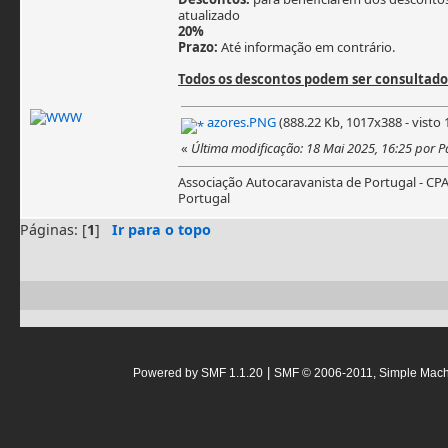
atualizado
20%
Prazo:
Até informação em contrário.
Todos os descontos podem ser consultad
azores.PNG
(888.22 Kb, 1017x388 - visto 
«
Última modificação: 18 Mai 2025, 16:25 por 
Associação Autocaravanista de Portugal - CP
Portugal
Páginas: [
1
]
Ir para o topo
|
Powered by SMF 1.1.20
SMF © 2006-2011, Simple Mac