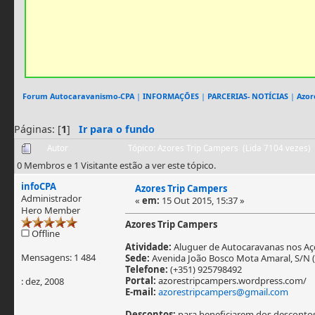
Forum Autocaravanismo-CPA
|
INFORMAÇÕES
|
PARCERIAS- NOTÍCIAS
|
Azor
Páginas: [
1
]
Ir para o fundo
Autor
Tópico: Azores Trip Campers (Lida 7104 vezes)
0 Membros e 1 Visitante estão a ver este tópico.
infoCPA
Azores Trip Campers
Administrador
«
em:
15 Out 2015, 15:37 »
Hero Member
Azores Trip Campers
Offline
Atividade:
Aluguer de Autocaravanas nos Aç
Mensagens: 1 484
Sede:
Avenida João Bosco Mota Amaral, S/N (f
Telefone:
(+351) 925798492
Portal:
azorestripcampers.wordpress.com/
: dez, 2008
E-mail:
azorestripcampers@gmail.com
Descontos:
para beneficiarem dos descontos