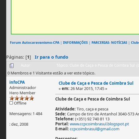
Forum Autocaravanismo-CPA
|
INFORMAÇÕES
|
PARCERIAS- NOTÍCIAS
|
Club
Páginas: [
1
]
Ir para o fundo
Autor
Tópico: Clube de Caça e Pesca de Coimbra Sul (
0 Membros e 1 Visitante estão a ver este tópico.
infoCPA
Clube de Caça e Pesca de Coimbra Sul
Administrador
«
em:
26 Mar 2015, 17:45 »
Hero Member
Clube de Caça e Pesca de Coimbra Sul
Offline
Atividade:
Tiro, caça e pesca
Mensagens: 1 484
Sede:
Campo de tiro de Antanhol 3040-573 A
Telefone:
(+351) 92 740 81 13
Portal:
www.ccpcoimbrasul.blogspot.pt
: dez, 2008
E-mail:
ccpcoimbrasul@gmail.com
Descontos: