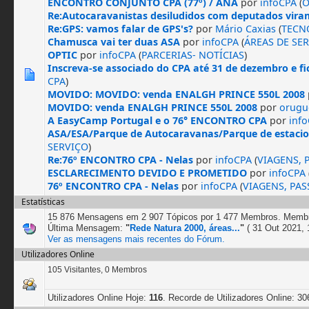
ENCONTRO CONJUNTO CPA (77º) / ANA
por
infoCPA
(
O
Re:Autocaravanistas desiludidos com deputados vira
Re:GPS: vamos falar de GPS's?
por
Mário Caxias
(
TECN
Chamusca vai ter duas ASA
por
infoCPA
(
ÁREAS DE SE
OPTIC
por
infoCPA
(
PARCERIAS- NOTÍCIAS
)
Inscreva-se associado do CPA até 31 de dezembro e f
CPA
)
MOVIDO: MOVIDO: venda ENALGH PRINCE 550L 2008
MOVIDO: venda ENALGH PRINCE 550L 2008
por
orugu
A EasyCamp Portugal e o 76° ENCONTRO CPA
por
inf
ASA/ESA/Parque de Autocaravanas/Parque de estacio
SERVIÇO
)
Re:76º ENCONTRO CPA - Nelas
por
infoCPA
(
VIAGENS,
ESCLARECIMENTO DEVIDO E PROMETIDO
por
infoCPA
76º ENCONTRO CPA - Nelas
por
infoCPA
(
VIAGENS, PA
Estatísticas
15 876 Mensagens em 2 907 Tópicos por 1 477 Membros. Memb
Última Mensagem:
"
Rede Natura 2000, áreas...
"
( 31 Out 2021, 
Ver as mensagens mais recentes do Fórum.
Utilizadores Online
105 Visitantes, 0 Membros
Utilizadores Online Hoje:
116
. Recorde de Utilizadores Online: 30